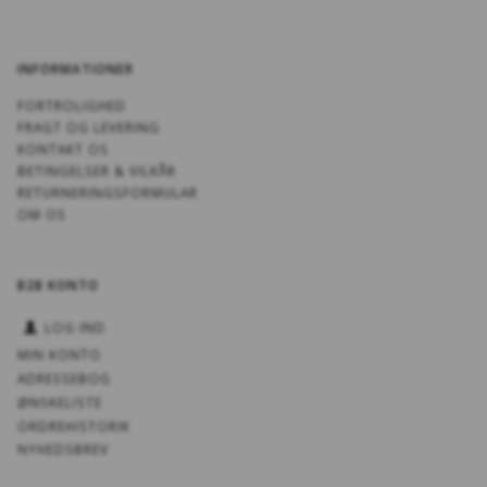
INFORMATIONER
FORTROLIGHED
FRAGT OG LEVERING
KONTAKT OS
BETINGELSER & VILKÅR
RETURNERINGSFORMULAR
OM OS
B2B KONTO
LOG IND
MIN KONTO
ADRESSEBOG
ØNSKELISTE
ORDREHISTORIK
NYHEDSBREV