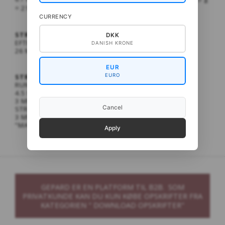
= 210 m
CURRENCY
STRIKKEFASTHED:
DKK
EFTER VASK OG BLOKNING:
DANISH KRONE
26 M X 40 P = 10 X 10 CM I VÆVESTRIK PÅ P. 4.5 MM
EUR
EURO
STRIKKEPINDE:
RUNDPINDE:
4.5 MM 40 CM, OG 80 ELLER 100 CM
3 MM 40 CM, OG 80 ELLER 100 CM
Cancel
STRØMPEPINDE:
3 MM ELLER EN LANG RUNDPIND, HVIS DER STRIKKES
”MAGIC LOOP”.
Apply
GEPARD ER EN PLATFORM TIL B2B. SOM
PRIVATKUNDE KAN DU KUN KØBE OPSKRIFTER FRA
KATEGORIEN " DOWNLOAD OPSKRIFTER"