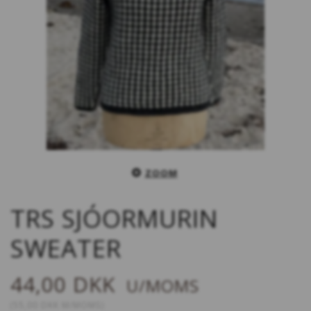
ZOOM
TRS SJÓORMURIN
SWEATER
44,00 DKK
U/MOMS
(
55,00 DKK
M/MOMS
)