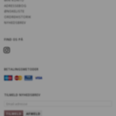
ADRESSEBOG
ØNSKELISTE
ORDREHISTORIK
NYHEDSBREV
FIND OS PÅ
BETALINGSMETODER
TILMELD NYHEDSBREV
EMAIL-
ADRESSE
TILMELD
AFMELD