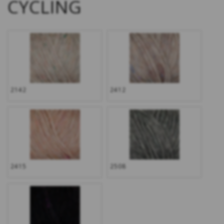
CYCLING
2142
2412
2415
2508