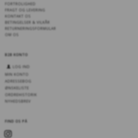
FORTROLIGHED
FRAGT OG LEVERING
KONTAKT OS
BETINGELSER & VILKÅR
RETURNERINGSFORMULAR
OM OS
B2B KONTO
LOG IND
MIN KONTO
ADRESSEBOG
ØNSKELISTE
ORDREHISTORIK
NYHEDSBREV
FIND OS PÅ