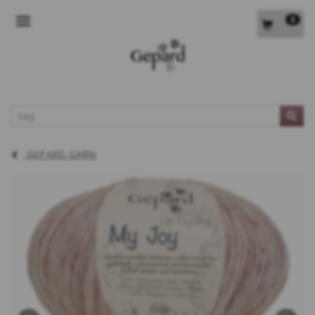
0
SKIFTE NAVIGATION
L
GEPARD GARN