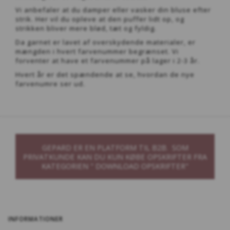
Vi anbefaler at du damper eller vasker din bluse efter
strik. Her vil du opleve at den puffer lidt op, og
strikken bliver mere blød, tæt og fyldig.
Da garnet er lavet af overskydende materialer, er
mængden i hvert farvenummer begrænset. Vi
forventer at have et farvenummer på lager i 2-3 år.
Hvert år er det spændende at se, hvordan de nye
farvenumre ser ud.
GEPARD ER EN PLATFORM TIL B2B. SOM
PRIVATKUNDE KAN DU KUN KØBE OPSKRIFTER FRA
KATEGORIEN " DOWNLOAD OPSKRIFTER"
INFORMATIONER