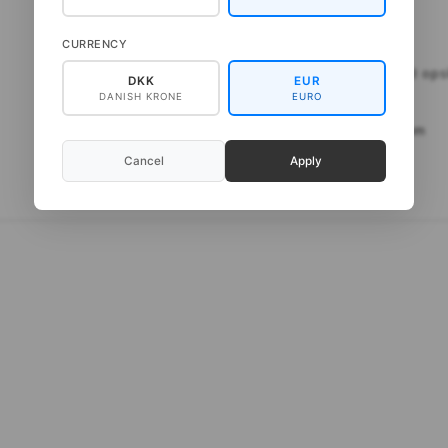
Pinde: 5mm
CURRENCY
Færdige mål: ca. 45 x 200 cm
3 opskrifter koster 60kr - mindstebestilling 3 ops
DKK
EUR
DANISH KRONE
EURO
Materialer: Merino Yak fra Laines du Nord Pinde: 5 mm
Cancel
Apply