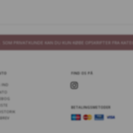
B. SOM PRIVATKUNDE KAN DU KUN KØBE OPSKRIFTER FRA KATE
NTO
FIND OS PÅ
 IND
NTO
EBOG
ISTE
BETALINGSMETODER
ISTORIK
BREV