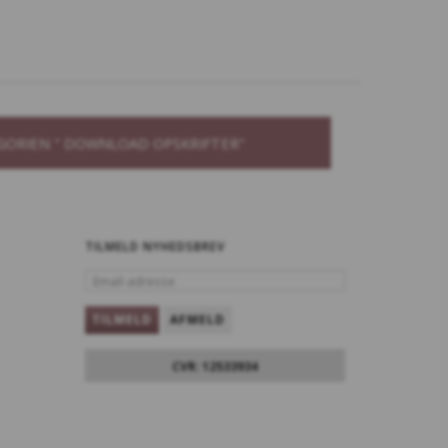
GORIEN " DOWNLOAD OPSKRIFTER"
TILMELD NYHEDSBREV
EMAIL-
ADRESSE
TILMELD
AFMELD
CVR: 12533934