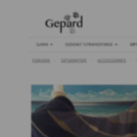
GARN
SEEKNIT STRIKKEPINDE
OP
FORSIDE
OPSKRIFTER
ACCESSORIES