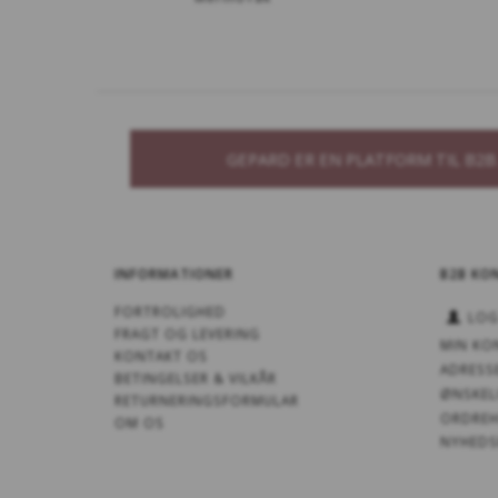
GEPARD ER EN PLATFORM TIL B2
INFORMATIONER
B2B KO
FORTROLIGHED
LOG
FRAGT OG LEVERING
MIN KO
KONTAKT OS
ADRESS
BETINGELSER & VILKÅR
ØNSKEL
RETURNERINGSFORMULAR
ORDREH
OM OS
NYHEDS