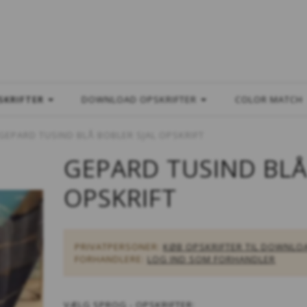
L
SKRIFTER
DOWNLOAD OPSKRIFTER
COLOR MATCH
GEPARD TUSIND BLÅ BOBLER SJAL OPSKRIFT
GEPARD TUSIND BLÅ
OPSKRIFT
PRIVATPERSONER:
KØB OPSKRIFTER TIL DOWNLO
FORHANDLERE:
LOG IND SOM FORHANDLER
VÆLG
SPROG - OPSKRIFTER: