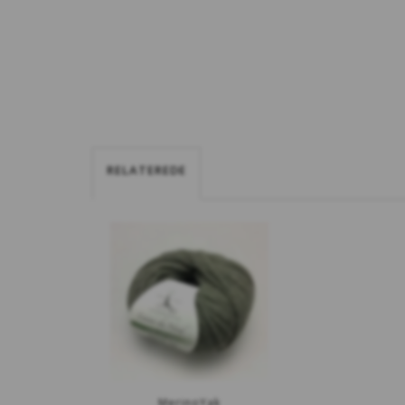
RELATEREDE
MerinoYak