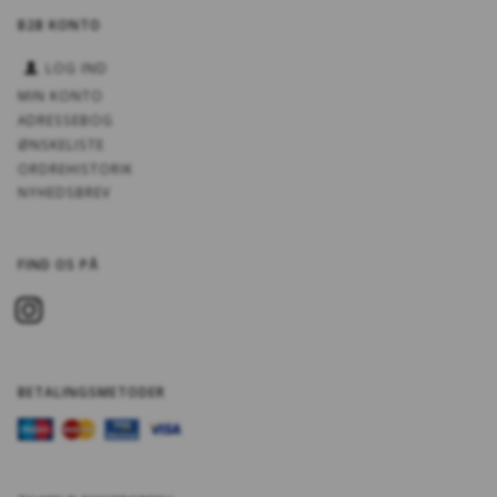
B2B KONTO
LOG IND
MIN KONTO
ADRESSEBOG
ØNSKELISTE
ORDREHISTORIK
NYHEDSBREV
FIND OS PÅ
BETALINGSMETODER