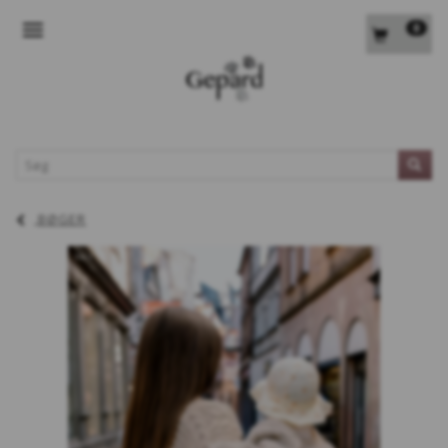
0
SKIFTE NAVIGATION
L
BØGER