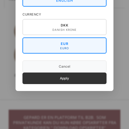
ENGLISH
CURRENCY
DKK
DANISH KRONE
EUR
EURO
Cancel
Gepard Cashmere Lace
Apply
GEPARD ER EN PLATFORM TIL B2B. SOM
PRIVATKUNDE KAN DU KUN KØBE OPSKRIFTER FRA
KATEGORIEN " DOWNLOAD OPSKRIFTER"