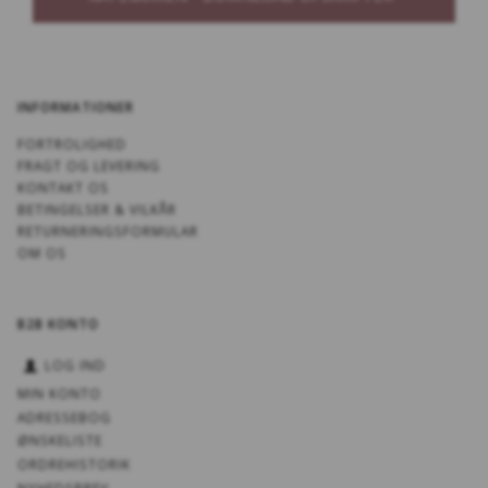
INFORMATIONER
FORTROLIGHED
FRAGT OG LEVERING
KONTAKT OS
BETINGELSER & VILKÅR
RETURNERINGSFORMULAR
OM OS
B2B KONTO
LOG IND
MIN KONTO
ADRESSEBOG
ØNSKELISTE
ORDREHISTORIK