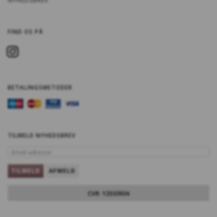
NYHEDSBREV
FIND OS PÅ
BETALINGSMETODER
TILMELD NYHEDSBREV
EMAIL-
ADRESSE
TILMELD
AFMELD
CVR: 12533934