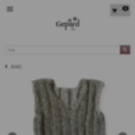
0
SKIFTE NAVIGATION
L
BABY