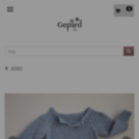
0
SKIFTE NAVIGATION
L
BABY