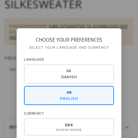
SILKESWEATER
PRIVATPERSONER:
KØB OPSKRIFTER TIL DOWNLOAD HER
ELLER
FIND EN FORHANDLER HER
FORHANDLERE:
LOG
IND SOM FORHANDLER
CHOOSE YOUR PREFERENCES
SELECT YOUR LANGUAGE AND CURRENCY
VÆLG
SPROG - OPSKRIFTER:
LANGUAGE
Dansk
Svensk
Engelsk
DK
DANISH
GB
ENGLISH
CURRENCY
DKK
BESKRIVELSE
LÆS MERE...
DANISH KRONE