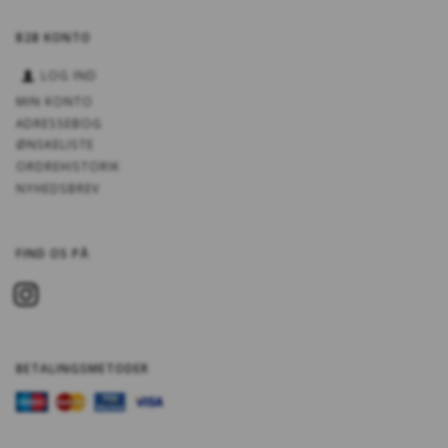
B2B KONTO
LOG IND
MIN KONTO
ADRESSEBOG
ØNSKELISTE
ORDREHISTORIK
NYHEDSBREV
FIND OS PÅ
BETALINGSMETODER