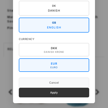
DK
Størrelse:
6-9 mdr (12-18 mdr) 2 år
DANISH
Materialer: CottonWool 3, CottonBaby eller Cash
Sock fra Gepard
GB
Pinde: 3 + 3½ mm
ENGLISH
CURRENCY
DKK
RELATEREDE
DANISH KRONE
EUR
EURO
Cancel
Apply