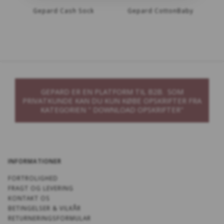
Gepard Cash Sock
Gepard CottonBaby
GEPARD ER EN PLATFORM TIL B2B. SOM
PRIVATKUNDE KAN DU KUN KØBE OPSKRIFTER FRA
KATEGORIEN " DOWNLOAD OPSKRIFTER"
INFORMATIONER
FORTROLIGHED
FRAGT OG LEVERING
KONTAKT OS
BETINGELSER & VILKÅR
RETURNERINGSFORMULAR