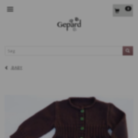
0
SKIFTE NAVIGATION
L
BABY