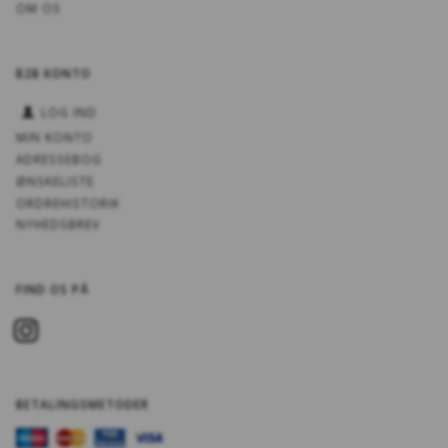
OM OS
B2B KONTO
LOG IND
MIN KONTO
ADRESSEBOG
ØNSKELISTE
ORDREHISTORIK
NYHEDSBREV
FIND OS PÅ
BETALINGSMETODER