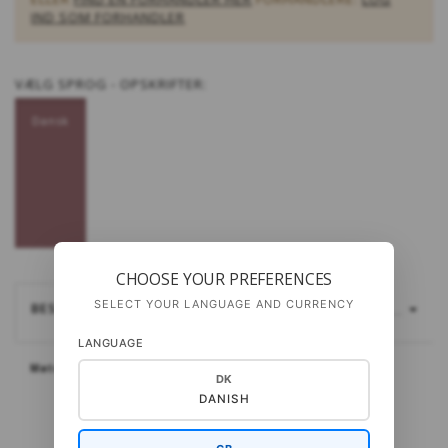
IND SOM FORHANDLER
VÆLG
SPROG - OPSKRIFTER:
Dansk
CHOOSE YOUR PREFERENCES
SELECT YOUR LANGUAGE AND CURRENCY
BESKRIVELSE
LÆS MERE...
LANGUAGE
Materialer: Pura Lana fra Gepard
DK
DANISH