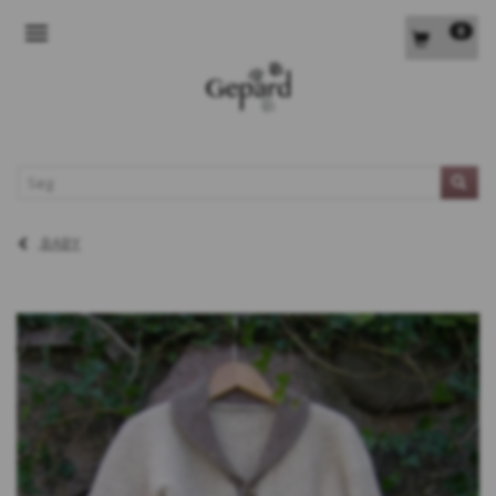
0
SKIFTE NAVIGATION
L
BABY