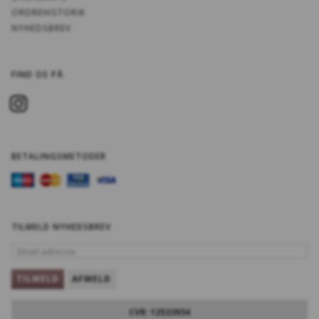
ORDREHISTORIK
NYHEDSBREV
FIND OS PÅ
BETALINGSMETODER
TILMELD NYHEDSBREV
EMAIL-
ADRESSE
TILMELD
AFMELD
CVR: 12533934