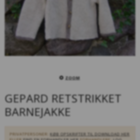
ZOOM
GEPARD RETSTRIKKET
BARNEJAKKE
PRIVATPERSONER:
KØB OPSKRIFTER TIL DOWNLOAD HER
ELLER
FIND EN FORHANDLER HER
FORHANDLERE:
LOG