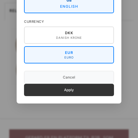
GB
ENGLISH
RELATEREDE
CURRENCY
DKK
DANISH KRONE
EUR
EURO
Cancel
Apply
Gepard Pura Lana
GEPARD ER EN PLATFORM TIL B2B. SOM