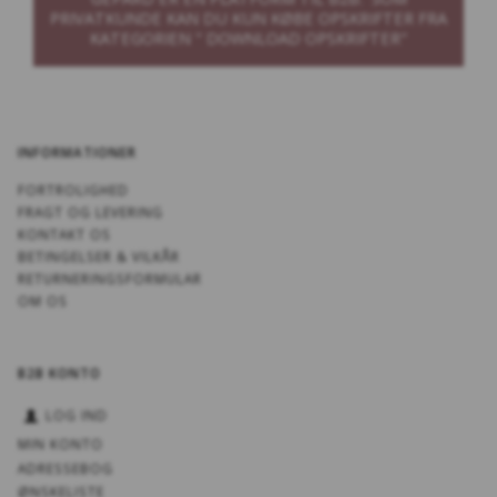
PRIVATKUNDE KAN DU KUN KØBE OPSKRIFTER FRA
KATEGORIEN " DOWNLOAD OPSKRIFTER"
INFORMATIONER
FORTROLIGHED
FRAGT OG LEVERING
KONTAKT OS
BETINGELSER & VILKÅR
RETURNERINGSFORMULAR
OM OS
B2B KONTO
LOG IND
MIN KONTO
ADRESSEBOG
ØNSKELISTE