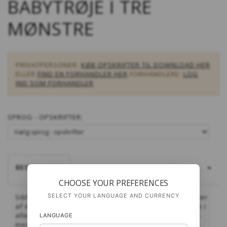
BABYTRØJE I TRE
MØNSTRE
PRIVATPERSONER:
KØB OPSKRIFTER TIL DOWNLOAD HER
ELLER
FIND EN FORHANDLER HER
FORHANDLERE:
LOG
IND SOM FORHANDLER
SPROG - OPSKRIFTER:
BESKRIVELSE
LÆS MERE...
CHOOSE YOUR PREFERENCES
SELECT YOUR LANGUAGE AND CURRENCY
Siblings er en babycardigan i klassisk stil med masser
af muligheder for variation. Cardiganen kan strikkes i
alle vores p. 3-garner og kan samtidig også varieres
LANGUAGE
med tre forskellige mønsterpaneler, der kan sættes