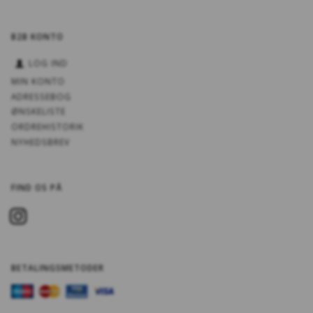
B2B KONTO
LOG IND
MIN KONTO
ADRESSEBOG
ØNSKELISTE
ORDREHISTORIK
NYHEDSBREV
FIND OS PÅ
BETALINGSMETODER