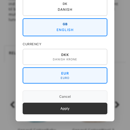
ind på forstykkerne. Cardigans er et godt supplement
DK
til babyernes garderobe; lette at få af og på og med
DANISH
mulighed for at lade trøjen stå åben, hvis det bliver
lunere i vejret.
GB
ENGLISH
CURRENCY
RELATEREDE
DKK
DANISH KRONE
EUR
EURO
Cancel
Apply
Gepard CottonBaby
Gepard CottonWool 3