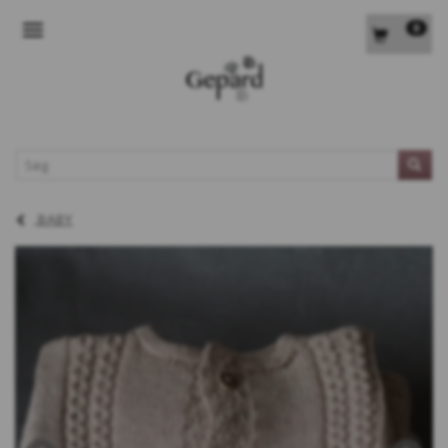
0
SKIFTE NAVIGATION
L
BABY