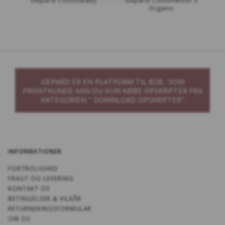
Organic
GEPARD ER EN PLATFORM TIL B2B. SOM
PRIVATKUNDE KAN DU KUN KØBE OPSKRIFTER FRA
KATEGORIEN " DOWNLOAD OPSKRIFTER"
INFORMATIONER
FORTROLIGHED
FRAGT OG LEVERING
KONTAKT OS
BETINGELSER & VILKÅR
RETURNERINGSFORMULAR
OM OS