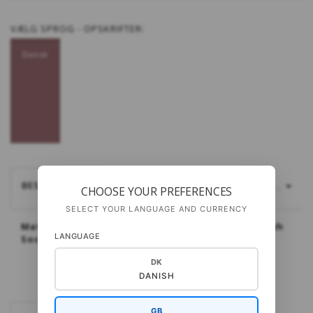
VÆLG
SPROG - OPSKRIFTER:
Dansk
BESKRIVELSE
LÆS MERE...
CHOOSE YOUR PREFERENCES
SELECT YOUR LANGUAGE AND CURRENCY
Materialer: CottonWool 3, CottonBaby eller Cash
LANGUAGE
Sock fra Gepard
DK
DANISH
GB