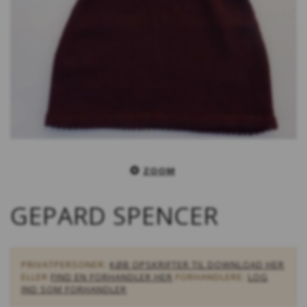
ZOOM
GEPARD SPENCER
PRIVATPERSONER:
KØB OPSKRIFTER TIL DOWNLOAD HER
ELLER
FIND EN FORHANDLER HER
FORHANDLERE:
LOG
IND SOM FORHANDLER