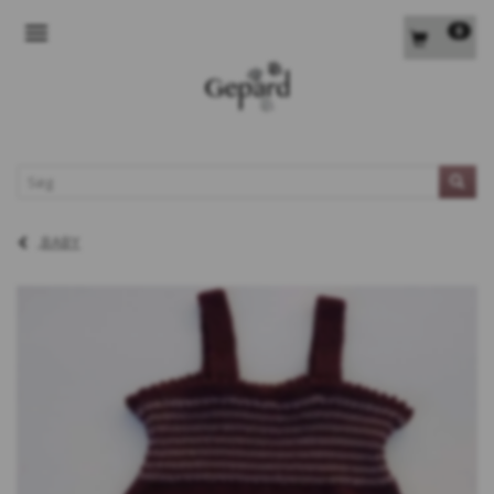
0
SKIFTE NAVIGATION
L
BABY