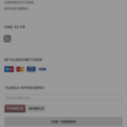
ORDREHISTORIK
NYHEDSBREV
FIND OS PÅ
BETALINGSMETODER
TILMELD NYHEDSBREV
EMAIL-
ADRESSE
TILMELD
AFMELD
CVR: 12533934