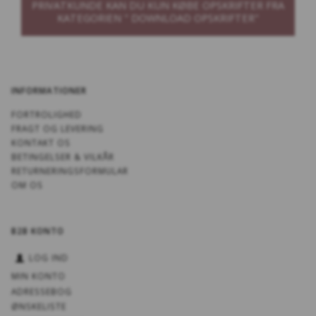
PRIVATKUNDE KAN DU KUN KØBE OPSKRIFTER FRA
KATEGORIEN " DOWNLOAD OPSKRIFTER"
INFORMATIONER
FORTROLIGHED
FRAGT OG LEVERING
KONTAKT OS
BETINGELSER & VILKÅR
RETURNERINGSFORMULAR
OM OS
B2B KONTO
LOG IND
MIN KONTO
ADRESSEBOG
ØNSKELISTE