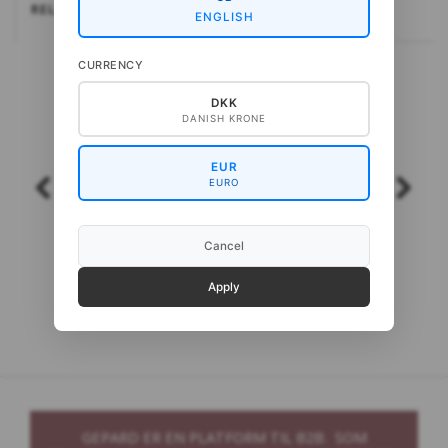
RELATEREDE
ENGLISH
CURRENCY
DKK
DANISH KRONE
EUR
EURO
Cancel
Gepard Cash Sock
Gepard CottonBaby
Apply
GEPARD ER EN PLATFORM TIL B2B. SOM