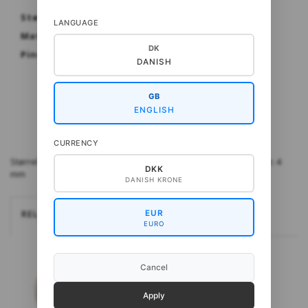
Størrelse: 75 eller 145 cm
LANGUAGE
Materialer: Kid Seta fra Gepard
DK
Pinde: 4 mm
DANISH
GB
ENGLISH
CURRENCY
Størrelse: 75 eller 145 cm Materialer: Kid Seta fra Gepard Pinde: 4
DKK
mm
DANISH KRONE
RELATEREDE
EUR
EURO
Cancel
Apply