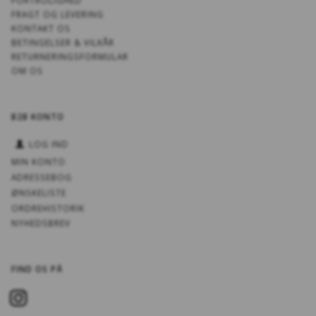
FORTROLIGHED
FRAGT OG LEVERING
KONTAKT OS
BETINGELSER & VILKÅR
RETURNERINGSFORMULAR
OM OS
B2B KONTO
LOG IND
MIN KONTO
ADRESSEBOG
ØNSKELISTE
ORDREHISTORIK
NYHEDSBREV
FIND OS PÅ