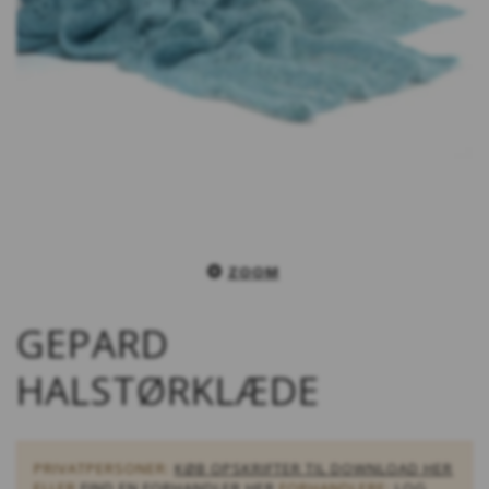
ZOOM
GEPARD
HALSTØRKLÆDE
PRIVATPERSONER:
KØB OPSKRIFTER TIL DOWNLOAD HER
ELLER
FIND EN FORHANDLER HER
FORHANDLERE:
LOG