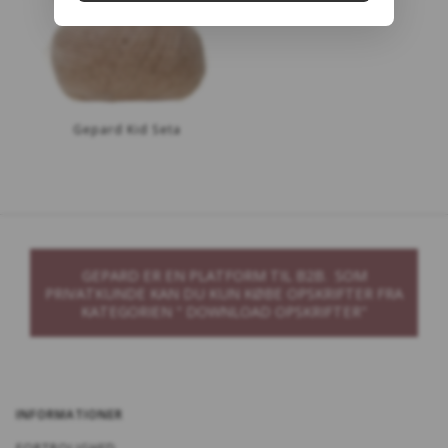
Gepard Kid Seta
GEPARD ER EN PLATFORM TIL B2B. SOM
PRIVATKUNDE KAN DU KUN KØBE OPSKRIFTER FRA
KATEGORIEN " DOWNLOAD OPSKRIFTER"
INFORMATIONER