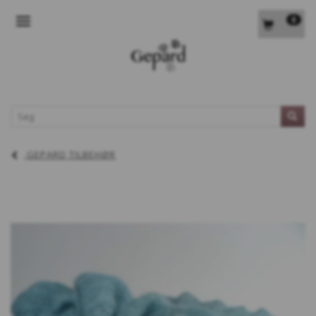
0
SKIFTE NAVIGATION
L
GEPARD TILBEHØR