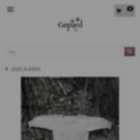
0
SKIFTE NAVIGATION
L
BABY & BØRN