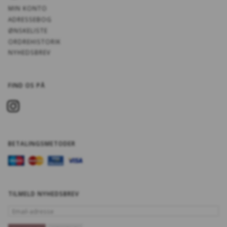
MIN KONTO
ADRESSEBOG
ØNSKELISTE
ORDREHISTORIK
NYHEDSBREV
FIND OS PÅ
BETALINGSMETODER
TILMELD NYHEDSBREV
EMAIL-
ADRESSE