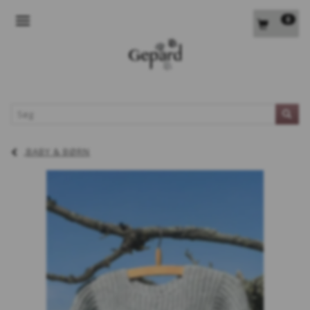
0
SKIFTE NAVIGATION
L
BABY & BØRN