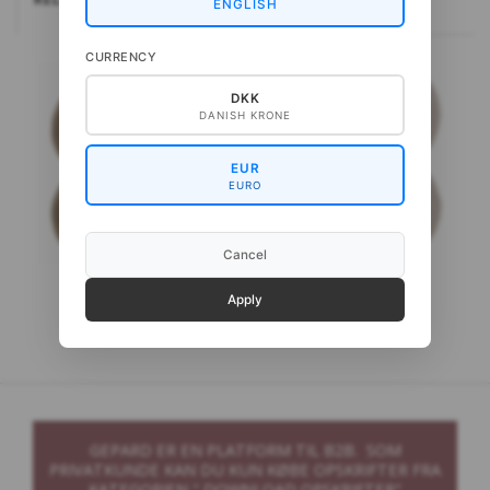
ENGLISH
CURRENCY
DKK
DANISH KRONE
EUR
EURO
Cancel
Gepard Wild & Soft
Gepard My FineWool
Apply
GEPARD ER EN PLATFORM TIL B2B. SOM
PRIVATKUNDE KAN DU KUN KØBE OPSKRIFTER FRA
KATEGORIEN " DOWNLOAD OPSKRIFTER"