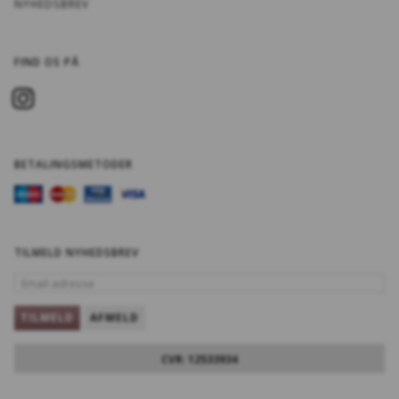
NYHEDSBREV
FIND OS PÅ
BETALINGSMETODER
TILMELD NYHEDSBREV
EMAIL-
ADRESSE
TILMELD
AFMELD
CVR: 12533934