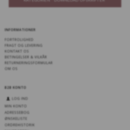
INFORMATIONER
FORTROLIGHED
FRAGT OG LEVERING
KONTAKT OS
BETINGELSER & VILKÅR
RETURNERINGSFORMULAR
OM OS
B2B KONTO
LOG IND
MIN KONTO
ADRESSEBOG
ØNSKELISTE
ORDREHISTORIK