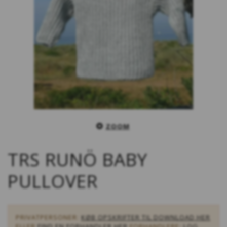
ZOOM
TRS RUNÖ BABY
PULLOVER
PRIVATPERSONER:
KØB OPSKRIFTER TIL DOWNLOAD HER
ELLER
FIND EN FORHANDLER HER
FORHANDLERE:
LOG