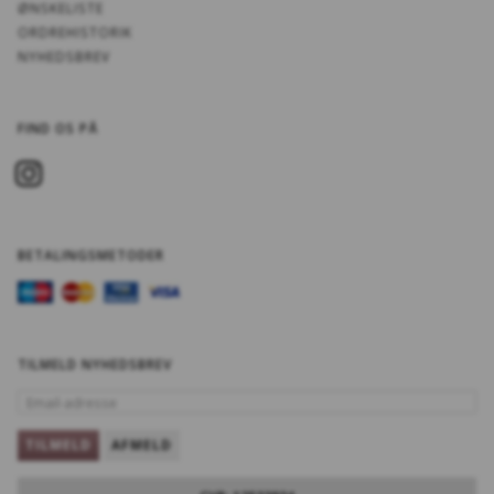
ØNSKELISTE
ORDREHISTORIK
NYHEDSBREV
FIND OS PÅ
BETALINGSMETODER
TILMELD NYHEDSBREV
EMAIL-
ADRESSE
TILMELD
AFMELD