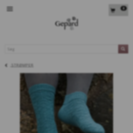
0
SKIFTE NAVIGATION
L
STRØMPER