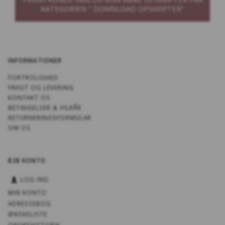
KATEGORIEN " DOWNLOAD OPSKRIFTER"
INFORMATIONER
FORTROLIGHED
FRAGT OG LEVERING
KONTAKT OS
BETINGELSER & VILKÅR
RETURNERINGSFORMULAR
OM OS
B2B KONTO
LOG IND
MIN KONTO
ADRESSEBOG
ØNSKELISTE