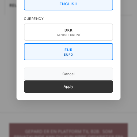
ENGLISH
RELATEREDE
CURRENCY
DKK
DANISH KRONE
EUR
EURO
Cancel
Gepard Cash Sock
Apply
GEPARD ER EN PLATFORM TIL B2B. SOM
PRIVATKUNDE KAN DU KUN KØBE OPSKRIFTER FRA