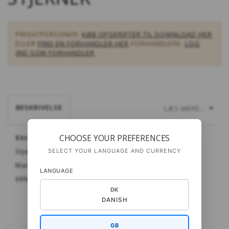
PRIVATPERSONER:
KØB OPSKRIFTER TIL DOWNLOAD HER
ELLER
FIND EN FORHANDLER HER
FORHANDLERE:
LOG
IND SOM FORHANDLER
BESKRIVELSE
LÆS MERE...
CHOOSE YOUR PREFERENCES
Strømpe, Hordaland, Norge
Stjerner
SELECT YOUR LANGUAGE AND CURRENCY
Materiale:
Cash Sock fra Gepard
LANGUAGE
69% merinould - 6% cashmere - 25% polyamid
DK
DANISH
GB