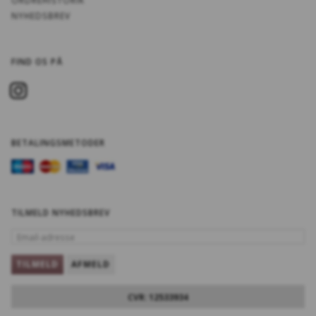
ORDREHISTORIK
NYHEDSBREV
FIND OS PÅ
BETALINGSMETODER
TILMELD NYHEDSBREV
EMAIL-
ADRESSE
TILMELD
AFMELD
CVR: 12533934