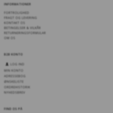
INFORMATIONER
FORTROLIGHED
FRAGT OG LEVERING
KONTAKT OS
BETINGELSER & VILKÅR
RETURNERINGSFORMULAR
OM OS
B2B KONTO
LOG IND
MIN KONTO
ADRESSEBOG
ØNSKELISTE
ORDREHISTORIK
NYHEDSBREV
FIND OS PÅ