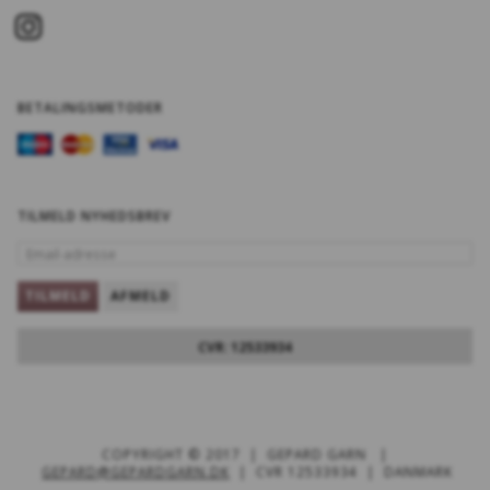
BETALINGSMETODER
TILMELD NYHEDSBREV
EMAIL-
ADRESSE
TILMELD
AFMELD
CVR: 12533934
COPYRIGHT © 2017 | GEPARD GARN |
GEPARD@GEPARDGARN.DK
| CVR 12533934 | DANMARK