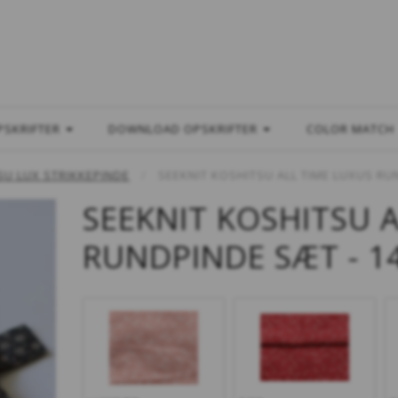
L
PSKRIFTER
DOWNLOAD OPSKRIFTER
COLOR MATCH
SU LUX STRIKKEPINDE
SEEKNIT KOSHITSU ALL TIME LUXUS RU
SEEKNIT KOSHITSU 
RUNDPINDE SÆT - 1