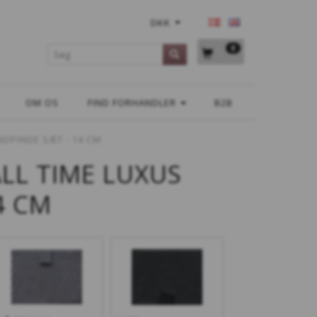
DKK
0
OM OS
FIND FORHANDLER
B2B
NDPINDE SÆT - 14 CM
ALL TIME LUXUS
4 CM