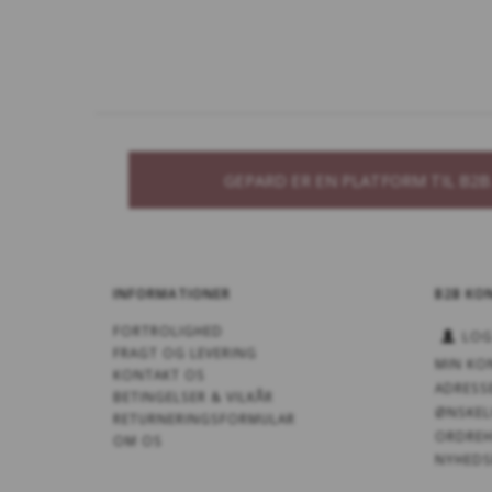
GEPARD ER EN PLATFORM TIL B2
INFORMATIONER
B2B KO
FORTROLIGHED
LOG
FRAGT OG LEVERING
MIN KO
KONTAKT OS
ADRESS
BETINGELSER & VILKÅR
ØNSKEL
RETURNERINGSFORMULAR
ORDREH
OM OS
NYHEDS