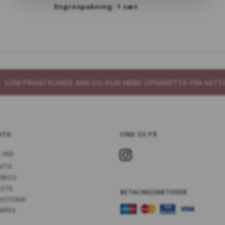
Engrospakning: 1 sæt
B. SOM PRIVATKUNDE KAN DU KUN KØBE OPSKRIFTER FRA KATE
NTO
FIND OS PÅ
 IND
NTO
EBOG
ISTE
BETALINGSMETODER
ISTORIK
BREV