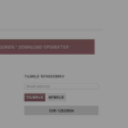
GORIEN " DOWNLOAD OPSKRIFTER"
TILMELD NYHEDSBREV
EMAIL-
ADRESSE
TILMELD
AFMELD
CVR: 12533934