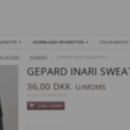
L
SKRIFTER
DOWNLOAD OPSKRIFTER
COLOR MATCH
N GEPARD
KVINDER
GEPARD INARI SWEATER D
GEPARD INARI SWEA
36,00 DKK
U/MOMS
(
45,00 DKK
M/MOMS
)
LÆG I KURV