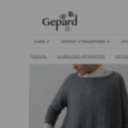
GARN
SEEKNIT STRIKKEPINDE
OP
FORSIDE
DOWNLOAD OPSKRIFTER
DESIG