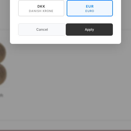
DKK
EUR
DANISH KRONE
EURO
Cancel
Apply
ft