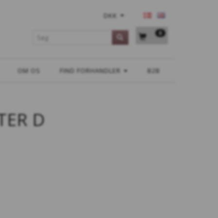
DKK
0
OM OS
FIND FORHANDLER
B2B
TER D