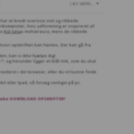
E
LÆS MERE...
har et bredt oversize-snit og ribbede
iksmønster, hvis udformning er inspireret af
ra
Kid Seta
s mohairaura, mens de ribbede
 hvori opskriften kan hentes. Der kan gå fra
den, kan vi ikke hjælpe dig!
:”
, og herunder ligger et blåt link, som du skal
nederst i din browser, eller du vil kunne finde
il eller Ipad, så forsøg venligst på pc.
t købe DOWNLOAD OPSKRIFTER!