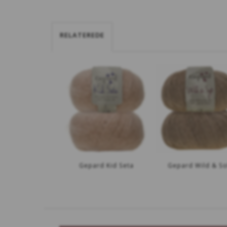
RELATEREDE
Gepard Kid Seta
Gepard Wild & So