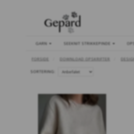
GARN
SEEKNIT STRIKKEPINDE
OP
FORSIDE
DOWNLOAD OPSKRIFTER
DESIG
SORTERING: