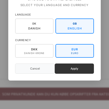
SELECT YOUR LANGUAGE AND CURRENCY
LANGUAGE
DK
GB
DANISH
ENGLISH
CURRENCY
DKK
EUR
DANISH KRONE
EURO
Cancel
Apply
B. SOM PRIVATKUNDE KAN DU KUN KØBE OPSKRIFTER FRA KATE