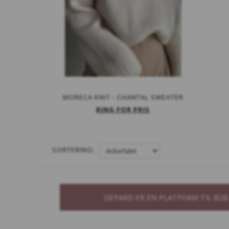
MORECA KNIT - CHANTAL SWEATER
RING FOR PRIS
SORTERING:
GEPARD ER EN PLATFORM TIL B2