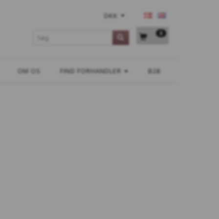
DKK
0
OM OS
FIND FORHANDLER
B2B