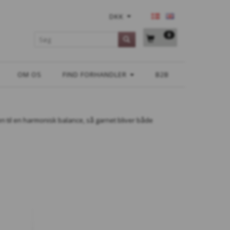
DKK
0
OM OS
FIND FORHANDLER
B2B
n til en harmonisk balance, så garnet bliver både