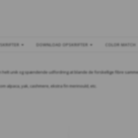
L
SKRIFTER
DOWNLOAD OPSKRIFTER
COLOR MATCH
n helt unik og spændende udfordring at blande de forskellige fibre samme
som alpaca, yak, cashmere, ekstra fin merinould, etc.