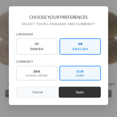
CHOOSE YOUR PREFERENCES
SELECT YOUR LANGUAGE AND CURRENCY
LANGUAGE
DK
GB
DANISH
ENGLISH
CURRENCY
DKK
EUR
DANISH KRONE
EURO
GEPARD PUNO
GEPARD WILD & SOFT
Cancel
Apply
SE PRODUKTET
SE PRODUKTET