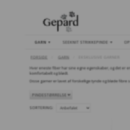
GARN
SEEKNIT STRIKKEPINDE
OP
FORSIDE
GARN
EKSKLUSIVE GARNER
Hver eneste fiber har sine egne egenskaber, og det er e
komfortabelt og blødt.
Disse garner er lavet af forskellige tynde og bløde fibre 
PINDESTØRRELSE
SORTERING: