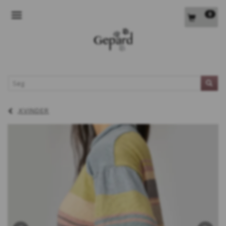
0
SKIFTE NAVIGATION
L
KVINDER