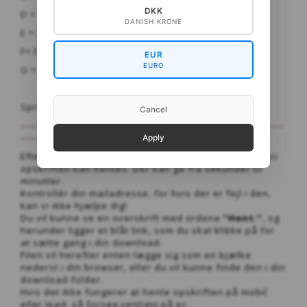
DKK
D = 128 bronze
DANISH KRONE
E = 238 Rust
F= 536 Mørkgrå
EUR
EURO
G = 516 Markmus
Sprog: dansk og engelsk
Cancel
-----------------------------------------------------------------------------
-------------------------
Apply
Efter køb af opskriften vil du modtage en email, hvori
opskriften kan hentes. Der kan gå fra sekunder til
minutter.
Kontrollér din mailadresse, for hvis der er fejl i den,
kan vi ikke hjælpe dig!
Du vil kunne se en overskrift med ordene
”Hent:”
, og
herunder ligger et blåt link, som du skal klikke på for
at sætte gang i din download.
Filen vil herefter enten lægge sig som en bjælke
nederst i din browser, eller du vil kunne finde den i din
download-folder.
Hvis det ikke fungerer at hente opskriften på mobil
eller Ipad, så forsøg venligst på pc.