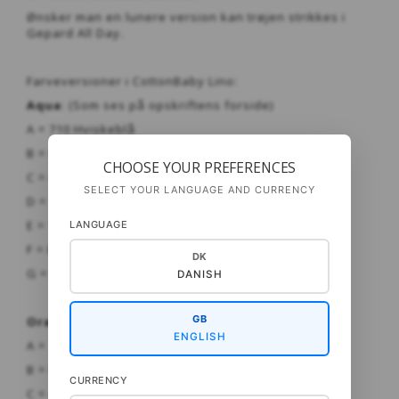
Ønsker man en lunere version kan trøjen strikkes i
Gepard All Day.
Farveversioner i CottonBaby Lino:
Aqua
: (Som ses på opskriftens forside)
A = 710 Hviskeblå
B = 818 Lavgrøn
CHOOSE YOUR PREFERENCES
C = 410 Pudder
SELECT YOUR LANGUAGE AND CURRENCY
D = 728 Aquagrå
E = 110 Majsgul
LANGUAGE
F = 814 Beige
DK
G = 516 Markmus
DANISH
GB
Orange-grøn
: (CottonBaby Lino)
ENGLISH
A = 124 Messing
B = 882 Armygrøn
CURRENCY
C = 434 candy