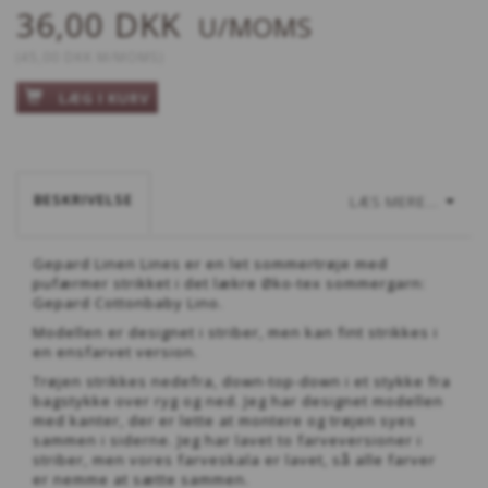
36,00 DKK
U/MOMS
(
45,00 DKK
M/MOMS
)
LÆG I KURV
BESKRIVELSE
LÆS MERE...
Gepard Linen Lines er en let sommertrøje med
pufærmer strikket i det lækre Øko-tex sommergarn:
Gepard Cottonbaby Lino.
Modellen er designet i striber, men kan fint strikkes i
en ensfarvet version.
Trøjen strikkes nedefra, down-top-down i et stykke fra
bagstykke over ryg og ned. Jeg har designet modellen
med kanter, der er lette at montere og trøjen syes
sammen i siderne. Jeg har lavet to farveversioner i
striber, men vores farveskala er lavet, så alle farver
er nemme at sætte sammen.