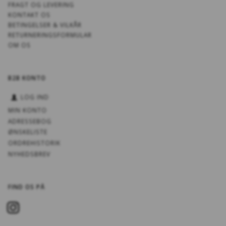
FRAGT OG LEVERING
KONTAKT OS
BETINGELSER & VILKÅR
RETURNERINGSFORMULAR
OM OS
B2B KONTO
LOG IND
MIN KONTO
ADRESSEBOG
ØNSKELISTE
ORDREHISTORIK
NYHEDSBREV
FIND OS PÅ