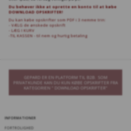
Du behøver ikke at oprette en konto til at købe
DOWNLOAD OPSKRIFTER!
Du kan købe opskrifter som PDF i 3 nemme trin:
- VÆLG de ønskede opskrift
- LÆG I KURV
-TIL KASSEN - til nem og hurtig betaling
GEPARD ER EN PLATFORM TIL B2B. SOM
PRIVATKUNDE KAN DU KUN KØBE OPSKRIFTER FRA
KATEGORIEN " DOWNLOAD OPSKRIFTER"
INFORMATIONER
FORTROLIGHED