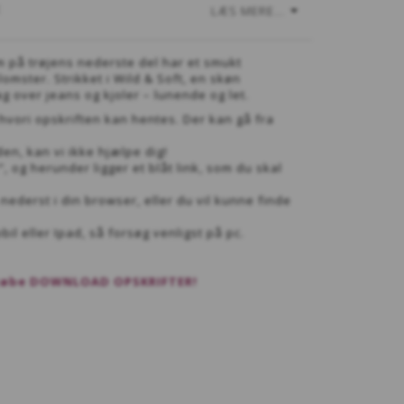
E
LÆS MERE...
 på trøjens nederste del har et smukt
mster. Strikket i Wild & Soft, en skøn
ag over jeans og kjoler – lunende og let.
 hvori opskriften kan hentes. Der kan gå fra
den, kan vi ikke hjælpe dig!
, og herunder ligger et blåt link, som du skal
nederst i din browser, eller du vil kunne finde
il eller Ipad, så forsøg venligst på pc.
t købe DOWNLOAD OPSKRIFTER!