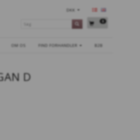
DKK
0
OM OS
FIND FORHANDLER
B2B
GAN D