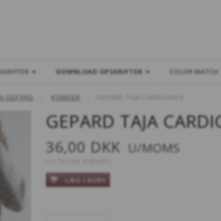
L
SKRIFTER
DOWNLOAD OPSKRIFTER
COLOR MATCH
N GEPARD
KVINDER
GEPARD TAJA CARDIGAN D
GEPARD TAJA CARDI
36,00 DKK
U/MOMS
(
45,00 DKK
M/MOMS
)
LÆG I KURV