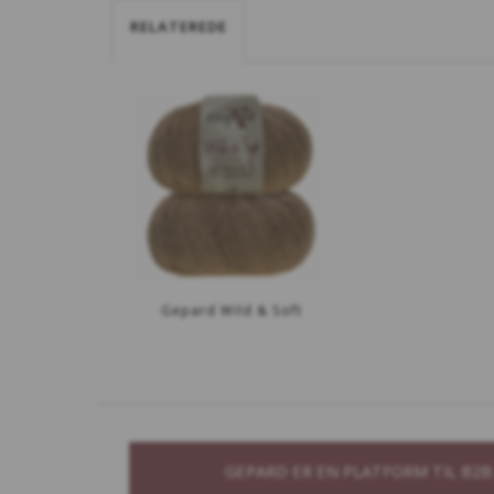
RELATEREDE
Gepard Wild & Soft
GEPARD ER EN PLATFORM TIL B2