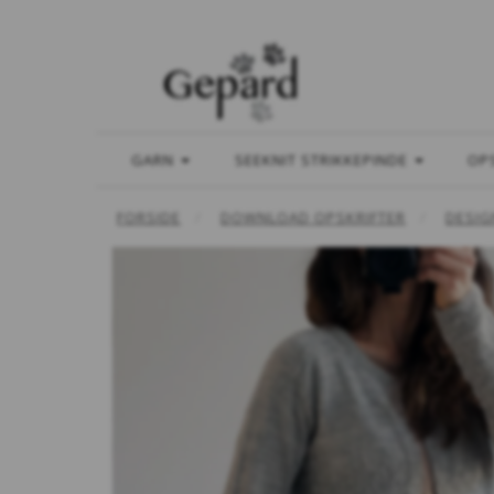
GARN
SEEKNIT STRIKKEPINDE
OP
FORSIDE
DOWNLOAD OPSKRIFTER
DESIG