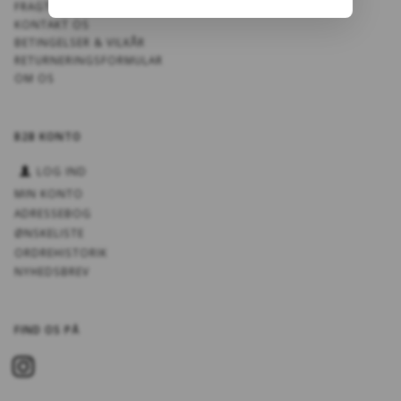
FRAGT OG LEVERING
KONTAKT OS
BETINGELSER & VILKÅR
RETURNERINGSFORMULAR
OM OS
B2B KONTO
LOG IND
MIN KONTO
ADRESSEBOG
ØNSKELISTE
ORDREHISTORIK
NYHEDSBREV
FIND OS PÅ