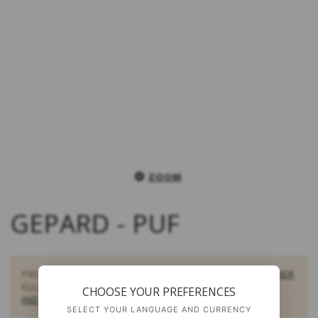
ZOOM
GEPARD - PUF
PRIVATPERSONER:
KØB OPSKRIFTER TIL DOWNLOAD HER
ELLER
FIND EN FORHANDLER HER
FORHANDLERE:
LOG
CHOOSE YOUR PREFERENCES
IND SOM FORHANDLER
SELECT YOUR LANGUAGE AND CURRENCY