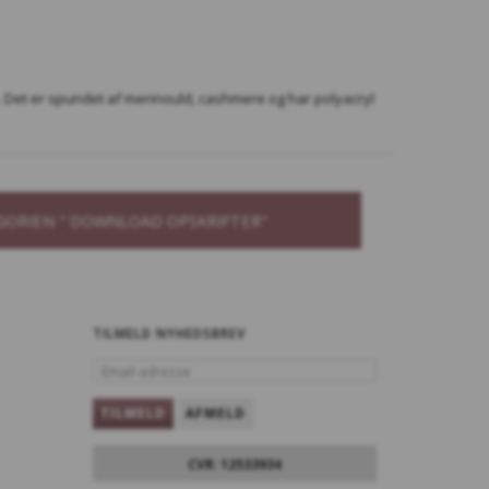
 Det er spundet af merinould, cashmere og har polyacryl
GORIEN " DOWNLOAD OPSKRIFTER"
TILMELD NYHEDSBREV
EMAIL-
ADRESSE
TILMELD
AFMELD
CVR: 12533934