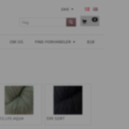
DKK
0
OM OS
FIND FORHANDLER
B2B
12 LYS AQUA
599 SORT