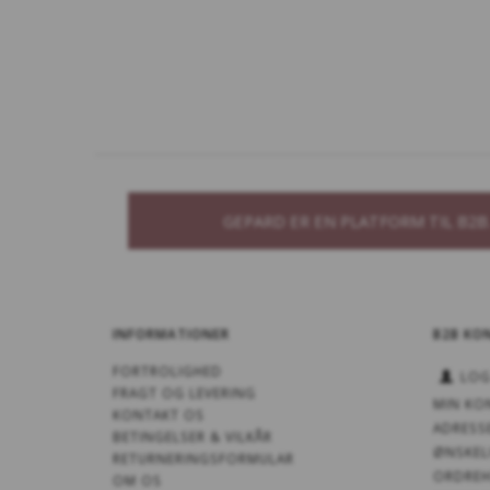
GEPARD ER EN PLATFORM TIL B2
INFORMATIONER
B2B KO
FORTROLIGHED
LOG
FRAGT OG LEVERING
MIN KO
KONTAKT OS
ADRESS
BETINGELSER & VILKÅR
ØNSKEL
RETURNERINGSFORMULAR
ORDREH
OM OS