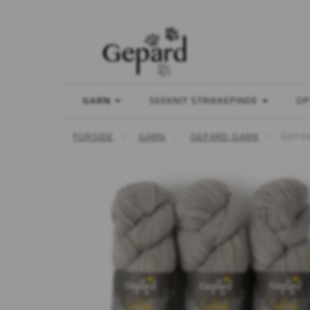
GARN
SEEKNIT STRIKKEPINDE
OP
FORSIDE
GARN
GEPARD GARN
GEPA