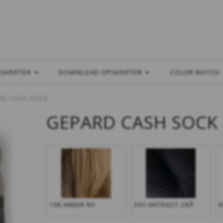
L
SKRIFTER
DOWNLOAD OPSKRIFTER
COLOR MATCH
RD CASH SOCK
GEPARD CASH SOCK
108 AMBER NY
590 ANTRASIT GRÅ
8