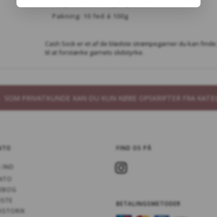
100g med løse omgangssnore.
Pakning: 10 fed á 100g
Cash Sock er et af de blødste strømpegarner du kan finde.
til at forstærke garnets slidstyrke.
B. SOM PRIVATKUNDE KAN DU KUN KØBE OPSKRIFTER FRA KATE
NTO
FIND OS PÅ
 IND
NTO
EBOG
ISTE
BETALINGSMETODER
ISTORIK