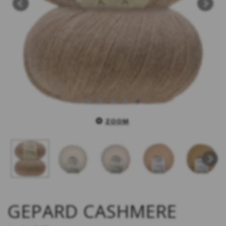
ZOOM
GEPARD CASHMERE