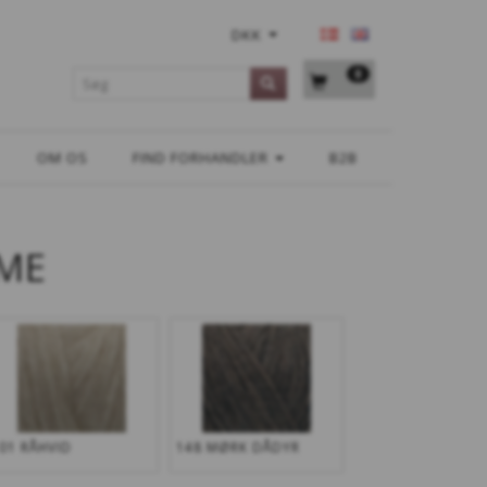
DKK
0
OM OS
FIND FORHANDLER
B2B
ME
01 RÅHVID
148 MØRK DÅDYR