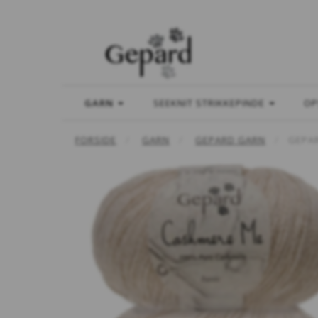
GARN
SEEKNIT STRIKKEPINDE
OP
FORSIDE
GARN
GEPARD GARN
GEPA