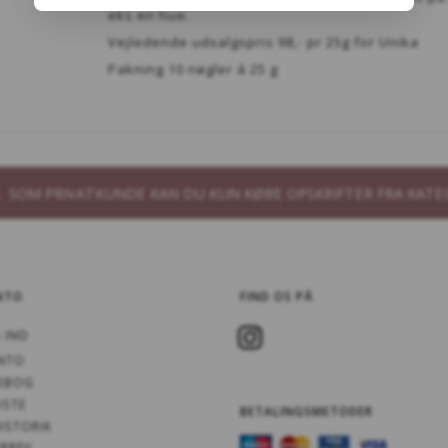
eks en hue.
Vejledende udsalgspris 98,- pr 25g for Unika
Pakning 10 nøgler á 25 g
B. SOM PRIVATKUNDE KAN DU KUN KØBE OPSKRIFTER FRA KATE
NTO
FIND OS PÅ
 IND
NTO
EBOG
ISTE
BETALINGSMETODER
ISTORIK
BREV