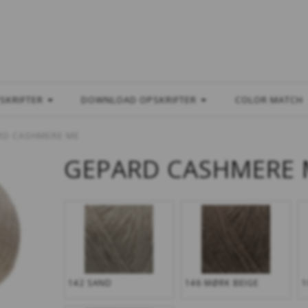
L
SKRIFTER
DOWNLOAD OPSKRIFTER
COLOR MATCH
RD CASHMERE ME
GEPARD CASHMERE 
142 SAND
146 MØRK BEIGE
1