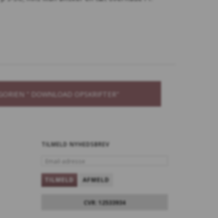
GORIEN " DOWNLOAD OPSKRIFTER"
TILMELD NYHEDSBREV
EMAIL-
ADRESSE
TILMELD
AFMELD
CVR: 12533934