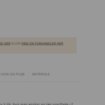
AD HER
ELLER
FIND EN FORHANDLER HER
VASK OG PLEJE
MATERIALE
 3-3½, hvis man ønsker en tæt overflade i f.