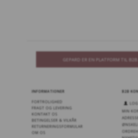
GEPARD ER EN PLATFORM TIL B2
INFORMATIONER
B2B KO
FORTROLIGHED
LOG
FRAGT OG LEVERING
MIN KO
KONTAKT OS
ADRESS
BETINGELSER & VILKÅR
ØNSKEL
RETURNERINGSFORMULAR
ORDREH
OM OS
NYHEDS