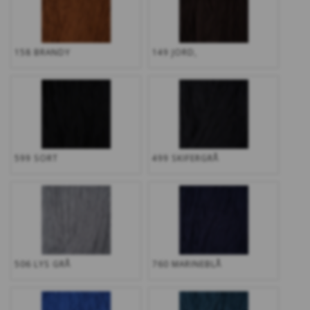
158 BRANDY
149 JORD,
599 SORT
499 SKIFERGRÅ
506 LYS GRÅ
760 MARINEBLÅ