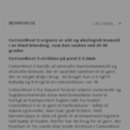
BESKRIVELSE
LÆS MERE...
CottonWool 3 organic er uld og økologisk bomuld
i en blød blanding, som kan vaskes ved 25-30
grader.
CottonWool 3 strikkes på pind 3-3,5mm
CottonWool 3 består af ekstrafin merinolammeuld og
ekstrafin bomuld, der er spundet sammen til et garn,
der er meget drøjt i brug - du bruger kun 2-3 ngl til
babytøj og 6-8 ngl til en voksenbluse i str. M.
CottonWool 3 fra Gepard forener uldens isolerende og
fugtabsorberende evne med bomuldens evne til
hurtigt at transportere fugten væk fra huden.
CottonWool 3 er et garn til helårsbluser - både til
mænd og kvinder, men især godt til børn. Små
børnekroppe er ikke så gode til at temperaturregulere
ved hjælp af huden. Derfor har de brug for et garn, der
hverken er for varmt eller koldt. En bluse i CottonWool