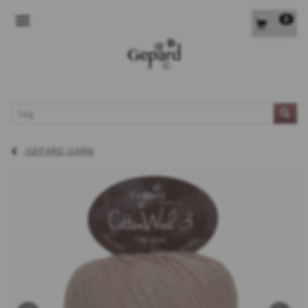
0
SKIFTE NAVIGATION
L
GEPARD GARN