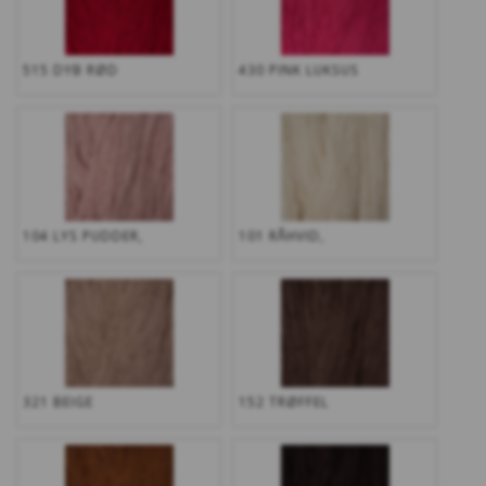
515 DYB RØD
430 PINK LUKSUS
104 LYS PUDDER,
101 RÅHVID,
321 BEIGE
152 TRØFFEL