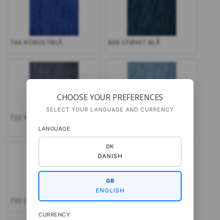
744 KOBOLTBLÅ,
806 STØVET BLÅ
CHOOSE YOUR PREFERENCES
SELECT YOUR LANGUAGE AND CURRENCY
722 FLYVERBLÅ
712 SART LYS BLÅ,
KOMMER IGEN
LANGUAGE
DK
DANISH
GB
ENGLISH
732 LYS AQUA,
819 PETROL
CURRENCY