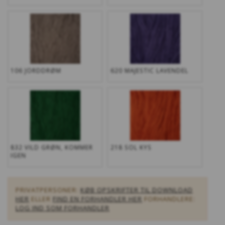
106 JORDDRØM
620 MAJESTIC LAVENDEL
832 VILD GRØN, KOMMER
218 SOL KYS
IGEN
PRIVATPERSONER:
KØB OPSKRIFTER TIL DOWNLOAD
HER
ELLER
FIND EN FORHANDLER HER
FORHANDLERE:
LOG IND SOM FORHANDLER