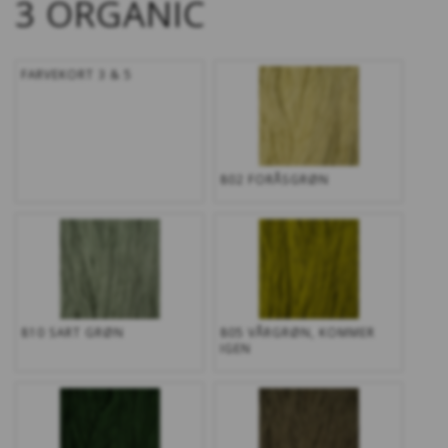
3 ORGANIC
FARVEKORT 3 & 5
802 FORÅSGRØN
810 SART GRØN
805 VÅRGRØN, KOMMER
IGEN