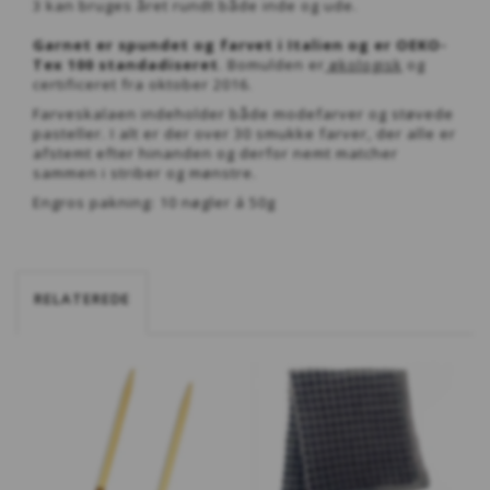
3 kan bruges året rundt både inde og ude.
Garnet er spundet og farvet i Italien og er OEKO-
Tex 100 standadiseret
. Bomulden er
økologisk
og
certificeret fra oktober 2016.
Farveskalaen indeholder både modefarver og støvede
pasteller. I alt er der over 30 smukke farver, der alle er
afstemt efter hinanden og derfor nemt matcher
sammen i striber og mønstre.
Engros pakning: 10 nøgler á 50g
RELATEREDE