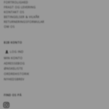
FORTROLIGHED
FRAGT OG LEVERING
KONTAKT OS
BETINGELSER & VILKÅR
RETURNERINGSFORMULAR
OM OS
B2B KONTO
LOG IND
MIN KONTO
ADRESSEBOG
ØNSKELISTE
ORDREHISTORIK
NYHEDSBREV
FIND OS PÅ