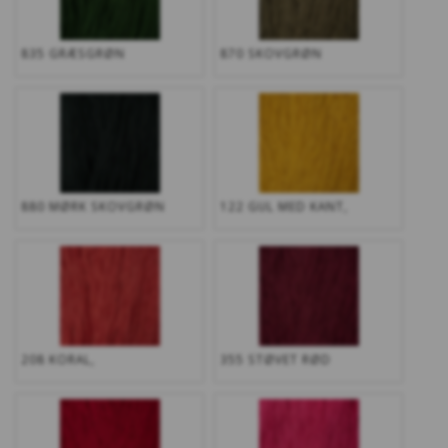
835 GRÆSGRØN
870 SKOVGRØN
880 MØRK SKOVGRØN
122 GUL MED KANT,
208 KORAL,
355 STØVET RØD