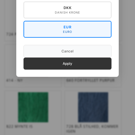
DKK
DANISH KRONE
EUR
EURO
724 PETROL-GRÅ,
748 MØRK DEMIN,
Cancel
Apply
414 - NY
640 FORTRYLLET PURPUR
822 MYNTE IS
728 BLÅ STILHED, KOMMER
IGEN