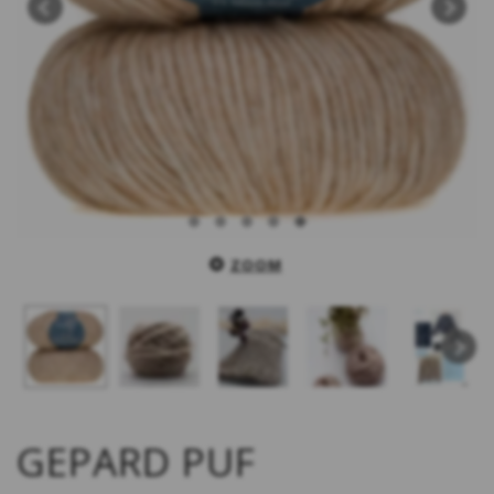
ZOOM
GEPARD PUF