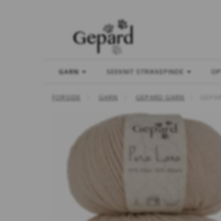
GARN
SEEKNIT STRIKKEPINDE
OP
FORSIDE
GARN
GEPARD GARN
GEPA