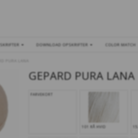
L
SKRIFTER
DOWNLOAD OPSKRIFTER
COLOR MATCH
RD PURA LANA
GEPARD PURA LANA
FARVEKORT
101 RÅ HVID
15