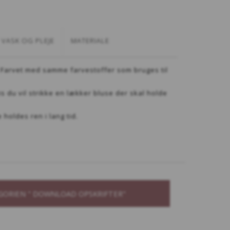
VASK OG PLEJE
MATERIALE
8 STØVET LYSEBLÅ
716 STØVET AQUA
 Farvet med samme farvestoffer som bruges til
s du vil strikke en lækker bluse der skal holde
holdes ren i lang tid.
2 - FASHION GREEN
882 - FLASKEGRØN
GORIEN " DOWNLOAD OPSKRIFTER"
8 SUNNY SEA
738 WILD SEA