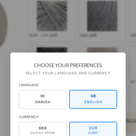
520 - LYS GRÅ
540 GRÅ
58
CHOOSE YOUR PREFERENCES
SELECT YOUR LANGUAGE AND CURRENCY
599 SORT
415 BABY ROSA
41
LANGUAGE
DK
GB
DANISH
ENGLISH
CURRENCY
PRIVATPERSONER:
KØB OPSKRIFTER TIL DOWNLO
FORHANDLERE:
LOG IND SOM FORHANDLER
232 - PAPAYA PUNCH
329 KLAR RØD
33
DKK
EUR
DANISH KRONE
EURO