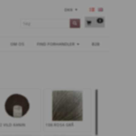
DKK
0
OM OS
FIND FORHANDLER
B2B
2 VILD KANIN
106 ROSA GRÅ