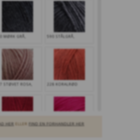
0 MØRK GRÅ,
590 STÅLGRÅ,
7 STØVET ROSA,
228 KORALRØD
AD HER
ELLER
FIND EN FORHANDLER HER
0 DYB RØD
432 CANDY