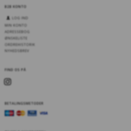
B2B KONTO
LOG IND
MIN KONTO
ADRESSEBOG
ØNSKELISTE
ORDREHISTORIK
NYHEDSBREV
FIND OS PÅ
BETALINGSMETODER