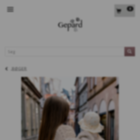
0
SKIFTE NAVIGATION
L
BØGER