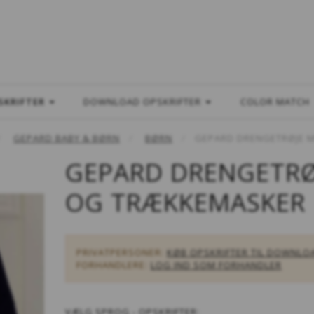
L
SKRIFTER
DOWNLOAD OPSKRIFTER
COLOR MATCH
GEPARD BABY & BØRN
BØRN
GEPARD DRENGETRØJE 
GEPARD DRENGETRØ
OG TRÆKKEMASKER
PRIVATPERSONER:
KØB OPSKRIFTER TIL DOWNLO
FORHANDLERE:
LOG IND SOM FORHANDLER
VÆLG
SPROG - OPSKRIFTER: