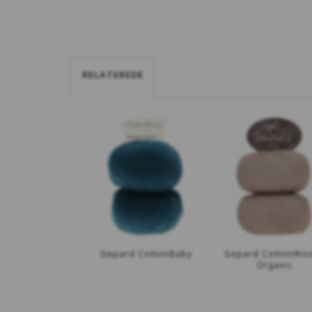
RELATEREDE
Gepard CottonBaby
Gepard CottonWoo
Organic