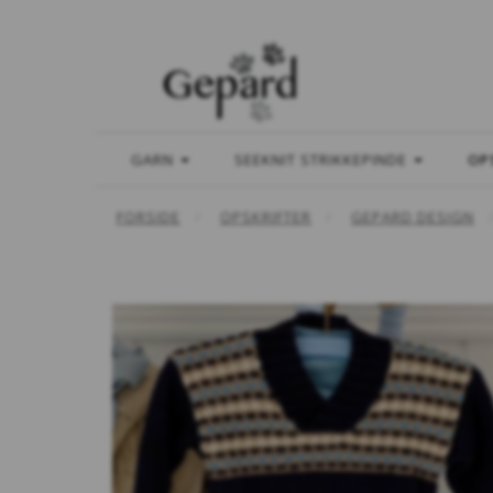
GARN
SEEKNIT STRIKKEPINDE
OP
FORSIDE
OPSKRIFTER
GEPARD DESIGN