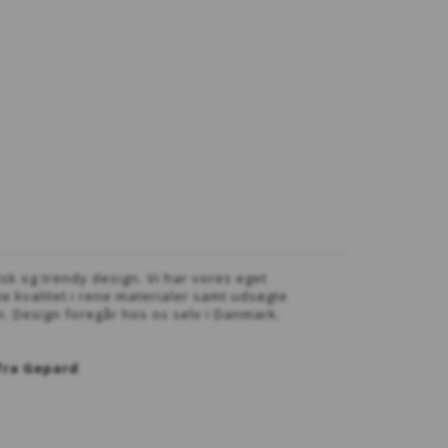
sk og trendy design. Vi har vores eget
 kvalitet i rene materialer samt udsøgte
n. Design foregår hos os selv i Danmark.
fra Gepard