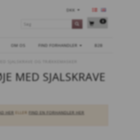
DKK
0
OM OS
FIND FORHANDLER
B2B
MED SJALSKRAVE OG TRÆKKEMASKER
JE MED SJALSKRAVE
AD HER
ELLER
FIND EN FORHANDLER HER