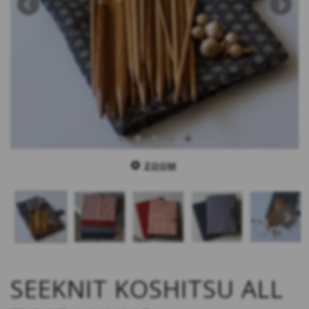
ZOOM
SEEKNIT KOSHITSU ALL