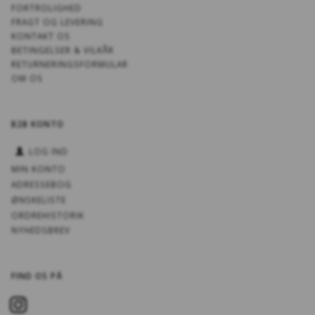
FORTROLIGHED
FRAGT OG LEVERING
KONTAKT OS
BETINGELSER & VILKÅR
RETURNERINGSFORMULAR
OM OS
B2B KONTO
LOG IND
MIN KONTO
ADRESSEBOG
ØNSKELISTE
ORDREHISTORIK
NYHEDSBREV
FIND OS PÅ