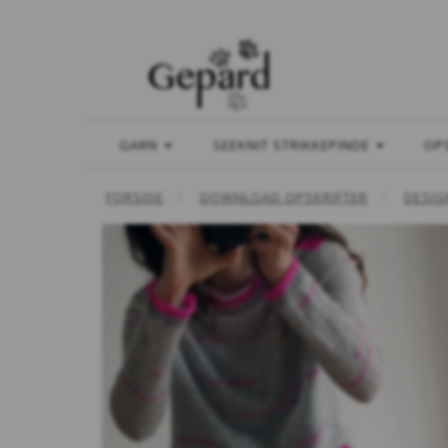
GARN
SEEKNIT STRIKKEPINDE
OP
FORSIDE
DOWNLOAD OPSKRIFTER
DESIG