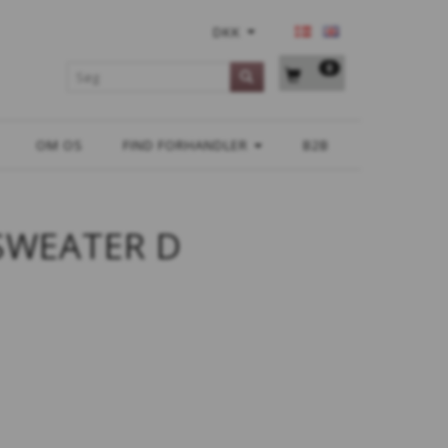
DKK
0
OM OS
FIND FORHANDLER
B2B
SWEATER D