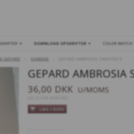
L
SKRIFTER
DOWNLOAD OPSKRIFTER
COLOR MATCH
N GEPARD
KVINDER
GEPARD AMBROSIA SWEATER D
GEPARD AMBROSIA 
36,00 DKK
U/MOMS
(
45,00 DKK
M/MOMS
)
LÆG I KURV