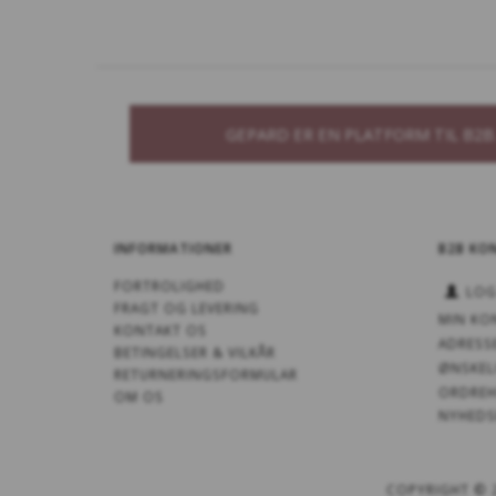
GEPARD ER EN PLATFORM TIL B2
INFORMATIONER
B2B KO
FORTROLIGHED
LOG
FRAGT OG LEVERING
MIN KO
KONTAKT OS
ADRESS
BETINGELSER & VILKÅR
ØNSKEL
RETURNERINGSFORMULAR
ORDREH
OM OS
NYHEDS
COPYRIGHT ©