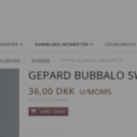
L
SKRIFTER
DOWNLOAD OPSKRIFTER
COLOR MATCH
N GEPARD
KVINDER
GEPARD BUBBALO SWEATER D
GEPARD BUBBALO S
36,00 DKK
U/MOMS
(
45,00 DKK
M/MOMS
)
LÆG I KURV