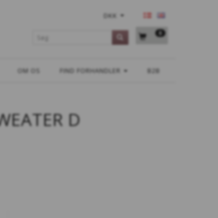
DKK
0
OM OS
FIND FORHANDLER
B2B
WEATER D