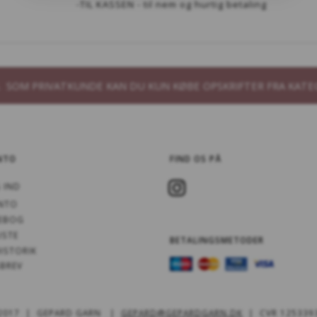
-TIL KASSEN - til nem og hurtig betaling
B. SOM PRIVATKUNDE KAN DU KUN KØBE OPSKRIFTER FRA KATE
NTO
FIND OS PÅ
 IND
NTO
EBOG
ISTE
BETALINGSMETODER
ISTORIK
BREV
 2017 | GEPARD GARN |
GEPARD@GEPARDGARN.DK
| CVR 125339