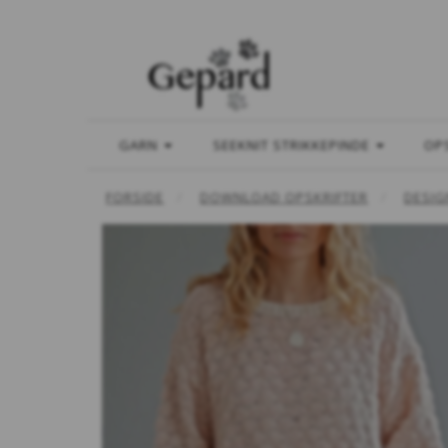
GARN
SEEKNIT STRIKKEPINDE
OP
FORSIDE
DOWNLOAD OPSKRIFTER
DESIG