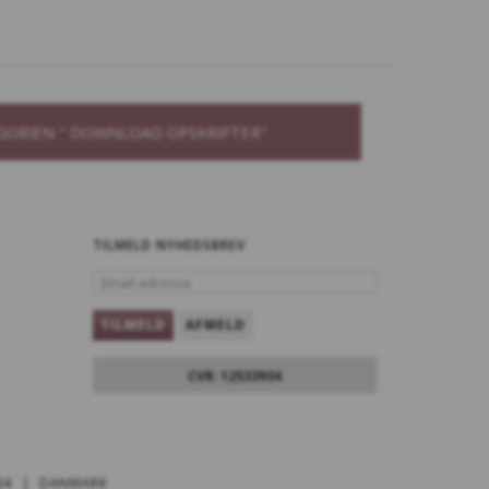
GORIEN " DOWNLOAD OPSKRIFTER"
TILMELD NYHEDSBREV
EMAIL-
ADRESSE
TILMELD
AFMELD
CVR: 12533934
34 | DANMARK