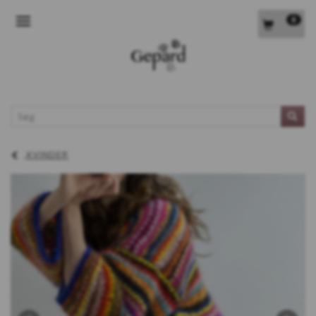
0
SKIFTE NAVIGATION
L
KVINDER