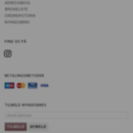
ADRESSEBOG
ØNSKELISTE
ORDREHISTORIK
NYHEDSBREV
FIND OS PÅ
BETALINGSMETODER
TILMELD NYHEDSBREV
EMAIL-
ADRESSE
TILMELD
AFMELD