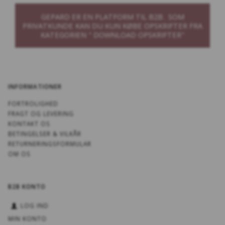
GEPARD ER EN PLATFORM TIL B2B. SOM
PRIVATKUNDE KAN DU KUN KØBE OPSKRIFTER FRA
KATEGORIEN " DOWNLOAD OPSKRIFTER"
INFORMATIONER
FORTROLIGHED
FRAGT OG LEVERING
KONTAKT OS
BETINGELSER & VILKÅR
RETURNERINGSFORMULAR
OM OS
B2B KONTO
LOG IND
MIN KONTO