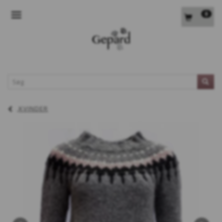
0
SKIFTE NAVIGATION
L
KVINDER