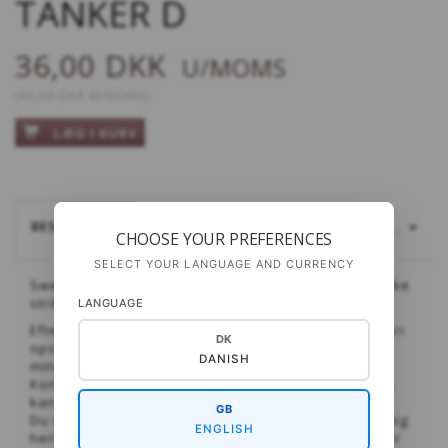
TANKER D
36,00 DKK
U/MOMS
(
45,00 DKK
M/MOMS
)
LÆG I KURV
BESKRIVELSE
LÆS MERE...
CHOOSE YOUR PREFERENCES
SELECT YOUR LANGUAGE AND CURRENCY
Sweater med klassisk, islandsk inspireret bærestykke
strikket i blød Puno
LANGUAGE
Efter køb af opskriften vil du modtage en email, hvori
DK
opskriften kan hentes. Der kan gå fra sekunder til
DANISH
minutter.
Kontrollér din mailadresse, for hvis der er fejl i den,
kan vi ikke hjælpe dig!
GB
Du vil kunne se en overskrift med ordene
”Hent:”
, og
ENGLISH
herunder ligger et blåt link, som du skal klikke på for