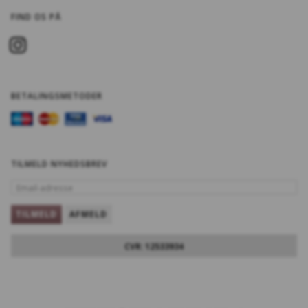
FIND OS PÅ
BETALINGSMETODER
TILMELD NYHEDSBREV
EMAIL-
ADRESSE
TILMELD
AFMELD
CVR: 12533934