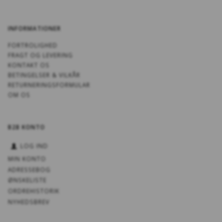
INFORMATIONER
FORTROLIGHED
FRAGT OG LEVERING
KONTAKT OS
BETINGELSER & VILKÅR
RETURNERINGSFORMULAR
OM OS
B2B KONTO
LOG IND
MIN KONTO
ADRESSEBOG
ØNSKELISTE
ORDREHISTORIK
NYHEDSBREV