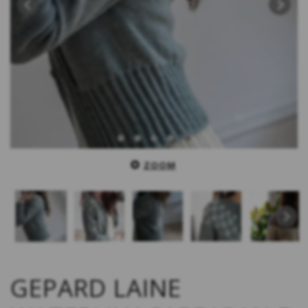
ZOOM
GEPARD LAINE