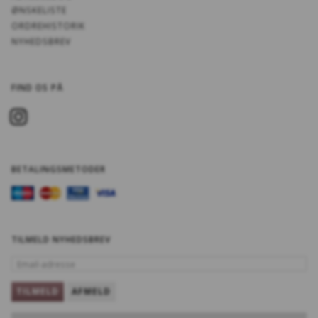
ØNSKELISTE
ORDREHISTORIK
NYHEDSBREV
FIND OS PÅ
BETALINGSMETODER
TILMELD NYHEDSBREV
EMAIL-
ADRESSE
TILMELD
AFMELD