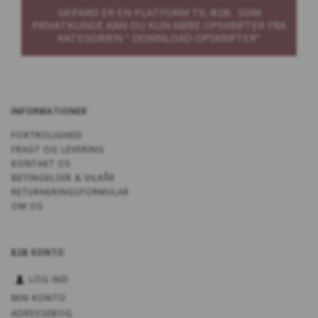
GEPARD ER EN PLATFORM TIL B2B. SOM
PRIVATKUNDE KAN DU KUN KØBE OPSKRIFTER FRA
KATEGORIEN " DOWNLOAD OPSKRIFTER"
INFORMATIONER
FORTROLIGHED
FRAGT OG LEVERING
KONTAKT OS
BETINGELSER & VILKÅR
RETURNERINGSFORMULAR
OM OS
B2B KONTO
LOG IND
MIN KONTO
ADRESSEBOG