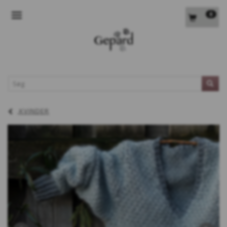
0
SKIFTE NAVIGATION
L
KVINDER