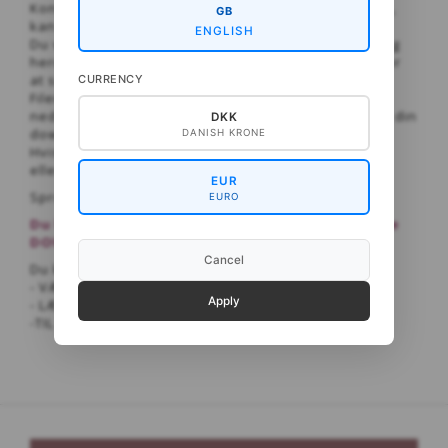
Kontrollér din mailadresse, for hvis der er fejl i den,
GB
kan vi ikke hjælpe dig!
ENGLISH
Du vil kunne se en overskrift med ordene ”Hent:”, og
herunder ligger et blåt link, som du skal klikke på for
at sætte gang i din download.
CURRENCY
Filen vil herefter enten lægge sig som en bjælke
nederst i din browser, eller du vil kunne finde den i din
DKK
download-folder.
DANISH KRONE
Hvis det ikke fungerer at hente opskriften på mobil
eller Ipad, så forsøg venligst på pc.
EUR
Sprog: Dansk og engelsk
EURO
Du behøver ikke at oprette en konto til at købe
DOWNLOAD OPSKRIFTER!
Cancel
Du kan købe opskrifter som PDF i 3 nemme trin:
- VÆLG de ønskede opskrift
Apply
- LÆG I KURV
-TIL KASSEN - til nem og hurtig betaling