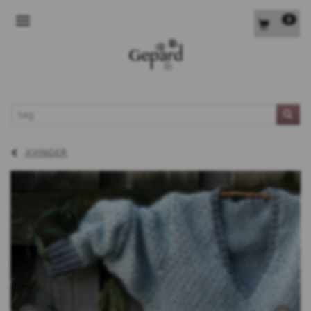
0
SKIFTE NAVIGATION
L
KVINDER