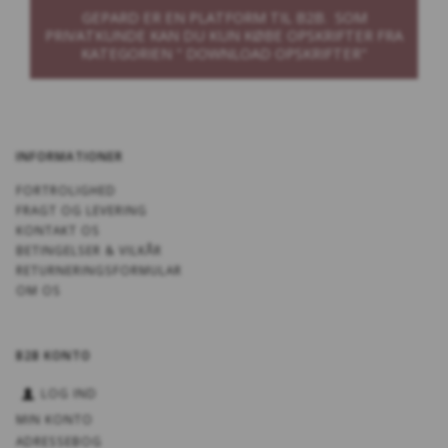
GEPARD ER EN PLATFORM TIL B2B. SOM
PRIVATKUNDE KAN DU KUN KØBE OPSKRIFTER FRA
KATEGORIEN " DOWNLOAD OPSKRIFTER"
INFORMATIONER
FORTROLIGHED
FRAGT OG LEVERING
KONTAKT OS
BETINGELSER & VILKÅR
RETURNERINGSFORMULAR
OM OS
B2B KONTO
LOG IND
MIN KONTO
ADRESSEBOG