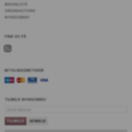
ØNSKELISTE
ORDREHISTORIK
NYHEDSBREV
FIND OS PÅ
BETALINGSMETODER
TILMELD NYHEDSBREV
EMAIL-
ADRESSE
TILMELD
AFMELD