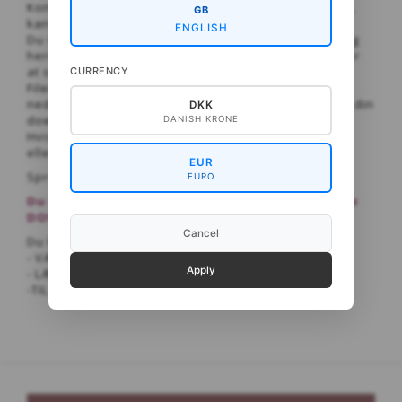
Kontrollér din mailadresse, for hvis der er fejl i den,
GB
kan vi ikke hjælpe dig!
ENGLISH
Du vil kunne se en overskrift med ordene ”Hent:”, og
herunder ligger et blåt link, som du skal klikke på for
at sætte gang i din download.
CURRENCY
Filen vil herefter enten lægge sig som en bjælke
nederst i din browser, eller du vil kunne finde den i din
DKK
download-folder.
DANISH KRONE
Hvis det ikke fungerer at hente opskriften på mobil
eller Ipad, så forsøg venligst på pc.
EUR
Sprog: Dansk og engelsk
EURO
Du behøver ikke at oprette en konto til at købe
DOWNLOAD OPSKRIFTER!
Cancel
Du kan købe opskrifter som PDF i 3 nemme trin:
- VÆLG de ønskede opskrift
Apply
- LÆG I KURV
-TIL KASSEN - til nem og hurtig betaling