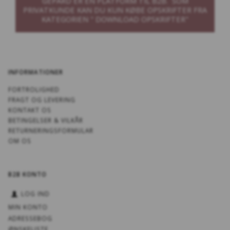
GEPARD ER EN PLATFORM TIL B2B. SOM
PRIVATKUNDE KAN DU KUN KØBE OPSKRIFTER FRA
KATEGORIEN " DOWNLOAD OPSKRIFTER"
INFORMATIONER
FORTROLIGHED
FRAGT OG LEVERING
KONTAKT OS
BETINGELSER & VILKÅR
RETURNERINGSFORMULAR
OM OS
B2B KONTO
LOG IND
MIN KONTO
ADRESSEBOG
ØNSKELISTE