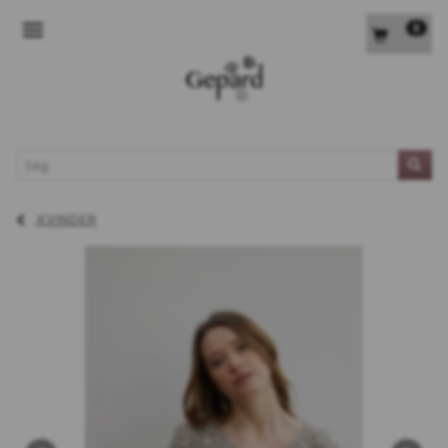
0
SKIFTE NAVIGATION
L
KVINDER