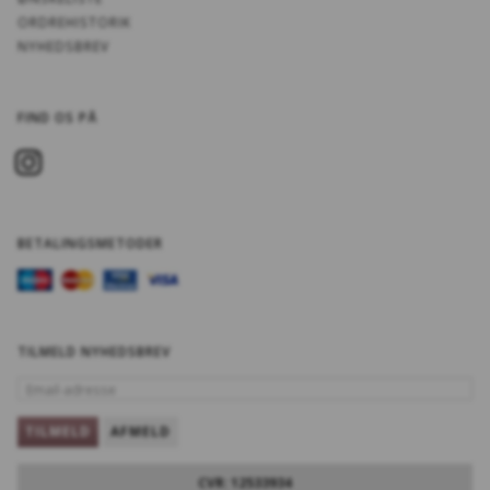
ORDREHISTORIK
NYHEDSBREV
FIND OS PÅ
BETALINGSMETODER
TILMELD NYHEDSBREV
EMAIL-
ADRESSE
TILMELD
AFMELD
CVR: 12533934