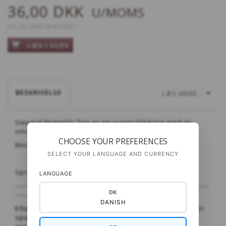
36,00 DKK
U/MOMS
(
45,00 DKK
M/MOMS
)
LÆG I KURV
BESKRIVELSE
LÆS MERE...
Gepard Waterlily Tee er en super blød top med et
smukt waterlily-mønster på bærestykket.
CHOOSE YOUR PREFERENCES
Modellen strikkes oppefra og ned.
SELECT YOUR LANGUAGE AND CURRENCY
Sprog: dansk og engelsk
LANGUAGE
-----------------------------------------------------------------------------
DK
-------------------------
DANISH
Efter køb af opskriften vil du modtage en email, hvori
opskriften kan hentes. Der kan gå fra sekunder til