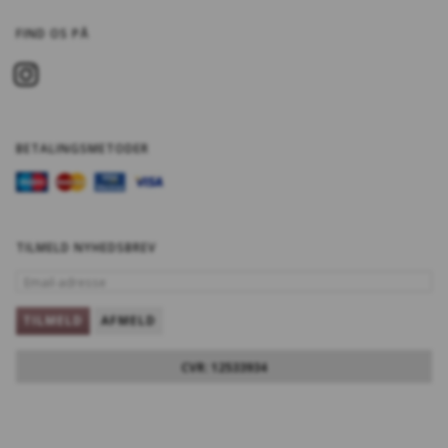
FIND OS PÅ
BETALINGSMETODER
TILMELD NYHEDSBREV
EMAIL-
ADRESSE
TILMELD
AFMELD
CVR: 12533934