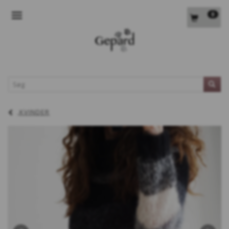
0
SKIFTE NAVIGATION
L
KVINDER