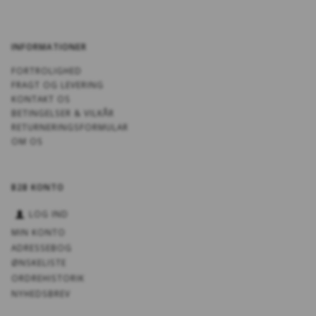
INFORMATIONER
FORTROLIGHED
FRAGT OG LEVERING
KONTAKT OS
BETINGELSER & VILKÅR
RETURNERINGSFORMULAR
OM OS
B2B KONTO
LOG IND
MIN KONTO
ADRESSEBOG
ØNSKELISTE
ORDREHISTORIK
NYHEDSBREV