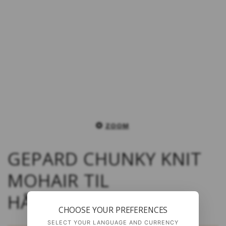
ZOOM
GEPARD CHUNKY KNIT
MOHAIR TIL
HÅNDFARVNING
CHOOSE YOUR PREFERENCES
SELECT YOUR LANGUAGE AND CURRENCY