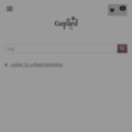
0
SKIFTE NAVIGATION
L
GARN TIL HÅNDFARVNING