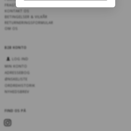
FRAGT OG LEVERING
KONTAKT OS
BETINGELSER & VILKÅR
RETURNERINGSFORMULAR
OM OS
B2B KONTO
LOG IND
MIN KONTO
ADRESSEBOG
ØNSKELISTE
ORDREHISTORIK
NYHEDSBREV
FIND OS PÅ