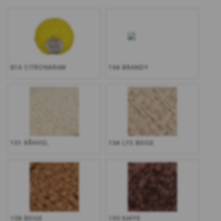
814 CITRONKRAM
164 BRANDY
101 RÅHVID,
104 LYS BEIGE
108 BEIGE
190 KAFFE