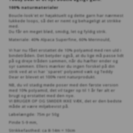
100% naturmaterialer
Boucle-look'et er højaktuelt og dette garn har nærmest
lukkede loops, så det er nemt og behageligt at strikke
med.
Du får en meget blød, smidig, let og fyldig strik.
Materiale: 40% Alpaca Superfine, 60% Merinould,
Vi har nu fået erstattet de 10% polyamid med ren uld i
bindetråden. Det betyder også, at du lige må passe lidt
på og dreje tråden sammen, når du hæfter ender og
syr sammen. Ellers mærker du ingen forskel på din
strik ved at vi har ´sparet' polyamid væk og Teddy
Dear er blevet et 100% rent naturprodukt.
NB, du vil stadig møde poser med den første version
med 10% polyamid, det vil tager op til 1 år før alt er
brugt og erstattet med den nye.
VI BRUGER OP OG SMIDER IKKE VÆK, det er den bedste
måde at være miljøbevist på.
Løbelængde: 75m pr 50g
Pinde 5-9 mm,
Strikkefasthed: ca 8-14m = 10cm