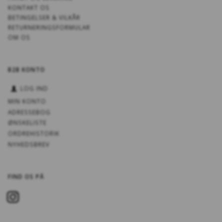
KONTAKT OS
BETINGELSER & VILKÅR
RETURNERINGSFORMULAR
OM OS
B2B KONTO
LOG IND
MIN KONTO
ADRESSEBOG
ØNSKELISTE
ORDREHISTORIK
NYHEDSBREV
FIND OS PÅ