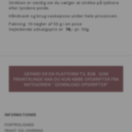
Strikken er smidig om du vælger at strikke på tykkere
eller tyndere pinde.
Håndvask og brug vaskepose under hele processen.
Pakning: 10 nøgler af 50 g i en pose
Vejledende udsalgspris er
76,-
pr. 50g.
GEPARD ER EN PLATFORM TIL B2B. SOM
PRIVATKUNDE KAN DU KUN KØBE OPSKRIFTER FRA
KATEGORIEN " DOWNLOAD OPSKRIFTER"
INFORMATIONER
FORTROLIGHED
FRAGT OG LEVERING