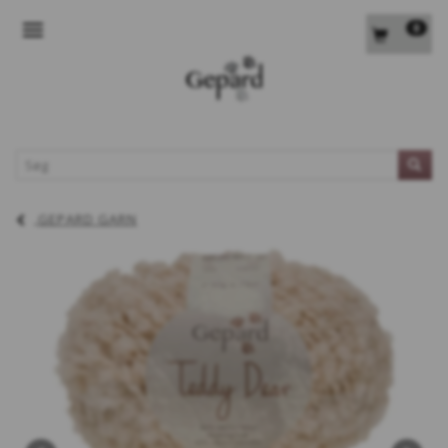
0
SKIFTE NAVIGATION
L
GEPARD GARN