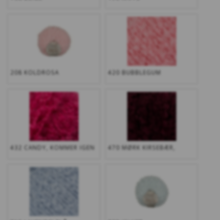
208 KOLDROSA
420 BUBBLEGUM
432 CANDY, KOMMER IGEN
470 MØRK KIRSEBÆR,