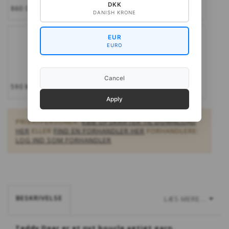
DKK
860 OLIVEN GRØN
502 LYS GRÅ
DANISH KRONE
EUR
EURO
Cancel
590 MØRK GRÅ
599 SORT
Apply
PRIVATPERSONER:
KØB OPSKRIFTER TIL DOWNLOAD
HER
ELLER
FIND EN FORHANDLER HER
FORHANDLERE:
LOG IND SOM FORHANDLER
BESKRIVELSE
LÆS MERE...
Teddy Dear er et nyt boucle agtigt garn.