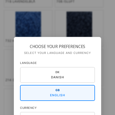
718 LAVENDELBLÅ
708 ISLUFT
732 KLAR BLÅ
780 MARINE BLÅ
CHOOSE YOUR PREFERENCES
SELECT YOUR LANGUAGE AND CURRENCY
LANGUAGE
DK
DANISH
214 ORANGE
330 KLAR RØD
GB
ENGLISH
CURRENCY