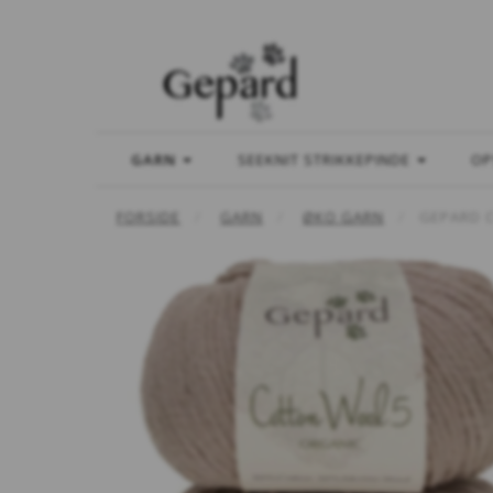
GARN
SEEKNIT STRIKKEPINDE
OP
FORSIDE
GARN
ØKO GARN
GEPARD 