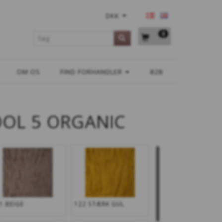
DKK
0
OM OS
FIND FORHANDLER
B2B
OL 5 ORGANIC
1 BEIGE
122 STÆRK GUL