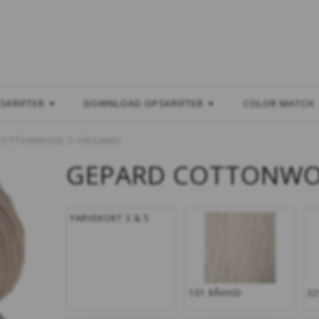
L
SKRIFTER
DOWNLOAD OPSKRIFTER
COLOR MATCH
COTTONWOOL 5 ORGANIC
GEPARD COTTONWO
FARVEKORT 3 & 5
101 RÅHVID
32