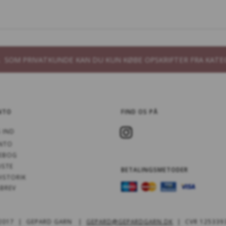
835 GRÆSGRØN
870 OLIVENGRØN
88
S
IG
B. SOM PRIVATKUNDE KAN DU KUN KØBE OPSKRIFTER FRA KATE
NTO
FIND OS PÅ
640 FORTRYLLET
822 MYNTE IS,
72
PURPUR
KOMMER IGEN
 IND
NTO
EBOG
ISTE
BETALINGSMETODER
ISTORIK
BREV
620 MAJESTIC
218 SOLKYS
83
LAVENDEL
KO
 2017 | GEPARD GARN |
GEPARD@GEPARDGARN.DK
| CVR 125339