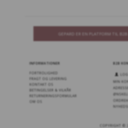
GEPARD ER EN PLATFORM TIL B2
INFORMATIONER
B2B KO
FORTROLIGHED
LOG
FRAGT OG LEVERING
MIN KO
KONTAKT OS
ADRESS
BETINGELSER & VILKÅR
ØNSKEL
RETURNERINGSFORMULAR
ORDREH
OM OS
NYHEDS
COPYRIGHT ©