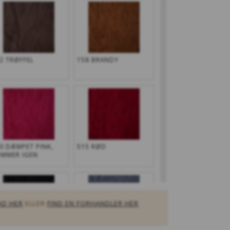
2 TRØFFEL
158 BRANDY
0 DÆMPET PINK,
515 RØD
MMER IGEN
AD HER
ELLER
FIND EN FORHANDLER HER