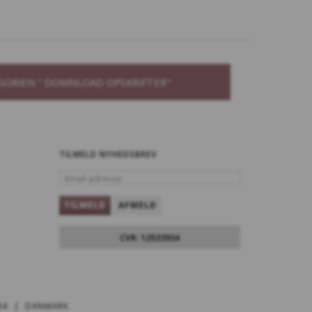
0 MØRK
414 SØD BLOMST
KOVGRØN, KOMMER
EN
GORIEN " DOWNLOAD OPSKRIFTER"
TILMELD NYHEDSBREV
8 BLÅ STILHED
106 JORDDRØM
EMAIL-
ADRESSE
TILMELD
AFMELD
CVR: 12533934
2 VILD GRØN,
819 SMARAGDHAV
MMER IGEN
34 | DANMARK