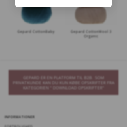
Gepard CottonBaby
Gepard CottonWool 3
Organic
GEPARD ER EN PLATFORM TIL B2B. SOM
PRIVATKUNDE KAN DU KUN KØBE OPSKRIFTER FRA
KATEGORIEN " DOWNLOAD OPSKRIFTER"
INFORMATIONER
FORTROLIGHED