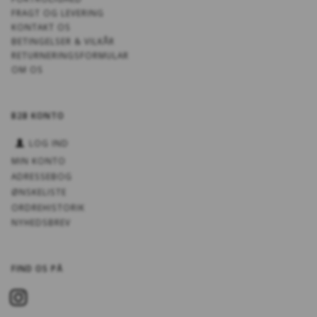
FRAGT OG LEVERING
KONTAKT OS
BETINGELSER & VILKÅR
RETURNERINGSFORMULAR
OM OS
B2B KONTO
LOG IND
MIN KONTO
ADRESSEBOG
ØNSKELISTE
ORDREHISTORIK
NYHEDSBREV
FIND OS PÅ