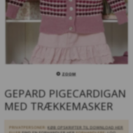
ZOOM
GEPARD PIGECARDIGAN
MED TRÆKKEMASKER
PRIVATPERSONER:
KØB OPSKRIFTER TIL DOWNLOAD HER
ELLER
FIND EN FORHANDLER HER
FORHANDLERE:
LOG