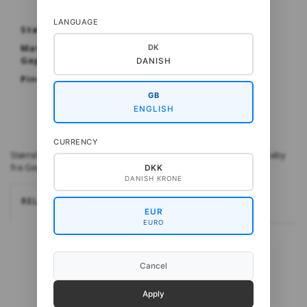
LANGUAGE
Størrelse: 3-4 (5-6) 7-8 år
Materialer: CottonWool 3 eller CottonBaby fra
DK
Gepard
DANISH
Pinde: 3 mm
GB
ENGLISH
CURRENCY
Størrelse: 3-4 (5-6) 7-8 år Materialer: CottonWool 3 eller CottonBaby
fra Gepard Pinde: 3 mm
DKK
DANISH KRONE
RELATEREDE
EUR
EURO
Cancel
Apply