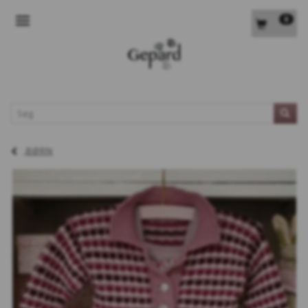
0
SKIFTE NAVIGATION
L
BØRN