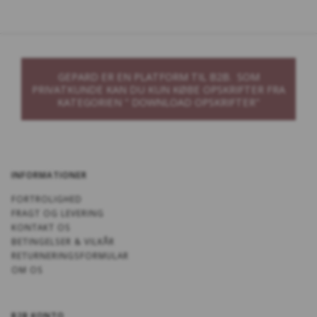
GEPARD ER EN PLATFORM TIL B2B. SOM
PRIVATKUNDE KAN DU KUN KØBE OPSKRIFTER FRA
KATEGORIEN " DOWNLOAD OPSKRIFTER"
INFORMATIONER
FORTROLIGHED
FRAGT OG LEVERING
KONTAKT OS
BETINGELSER & VILKÅR
RETURNERINGSFORMULAR
OM OS
B2B KONTO