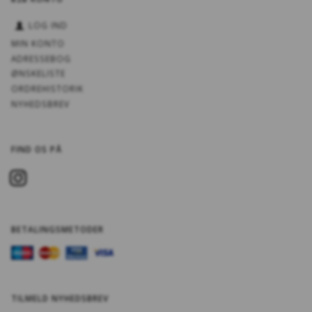
LOG IND
MIN KONTO
ADRESSEBOG
ØNSKELISTE
ORDREHISTORIK
NYHEDSBREV
FIND OS PÅ
BETALINGSMETODER
TILMELD NYHEDSBREV