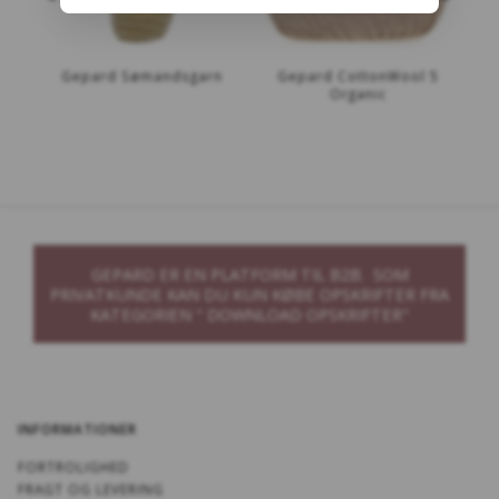
Gepard Sømandsgarn
Gepard CottonWool 5
Ge
Organic
Sm
GEPARD ER EN PLATFORM TIL B2B. SOM
PRIVATKUNDE KAN DU KUN KØBE OPSKRIFTER FRA
KATEGORIEN " DOWNLOAD OPSKRIFTER"
INFORMATIONER
FORTROLIGHED
FRAGT OG LEVERING