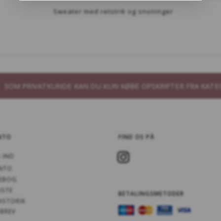
Sweater med retstrik og snoninger
B. SOM PRIVATKUNDE KAN DU KUN KØBE OPSKRIFTER FRA KATE
NTO
FIND OS PÅ
 IND
NTO
EBOG
ISTE
BETALINGSMETODER
ISTORIK
BREV