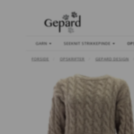
GARN
SEEKNIT STRIKKEPINDE
OP
FORSIDE
OPSKRIFTER
GEPARD DESIGN