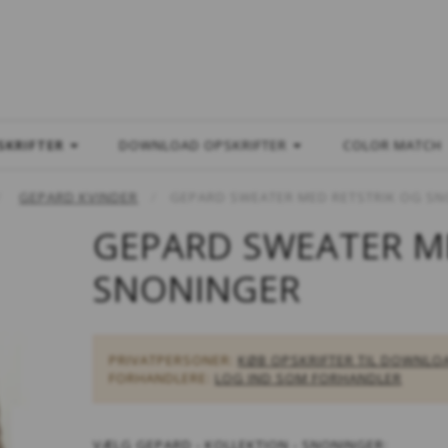
L
SKRIFTER
DOWNLOAD OPSKRIFTER
COLOR MATCH
GEPARD KVINDER
GEPARD SWEATER MED RETSTRIK OG S
GEPARD SWEATER M
SNONINGER
PRIVATPERSONER:
KØB OPSKRIFTER TIL DOWNLO
FORHANDLERE:
LOG IND SOM FORHANDLER
VÆLG
GEPARD - KOLLEKTION - SNONINGER: