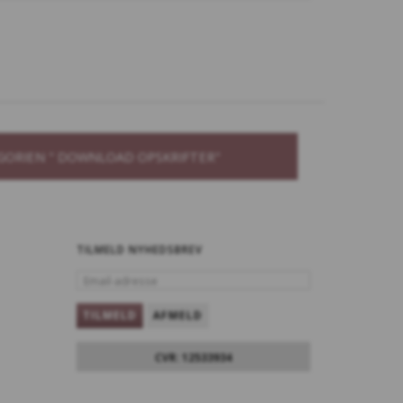
GORIEN " DOWNLOAD OPSKRIFTER"
TILMELD NYHEDSBREV
EMAIL-
ADRESSE
TILMELD
AFMELD
CVR: 12533934