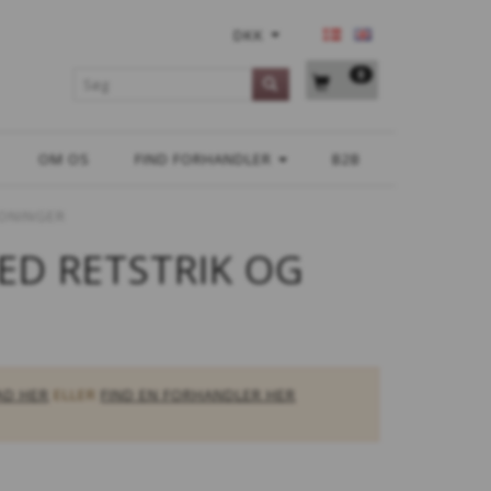
DKK
0
OM OS
FIND FORHANDLER
B2B
NONINGER
ED RETSTRIK OG
AD HER
ELLER
FIND EN FORHANDLER HER