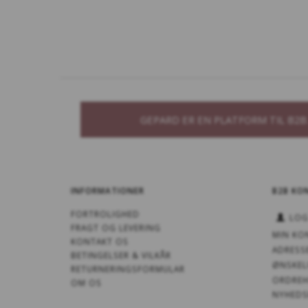
GEPARD ER EN PLATFORM TIL B2
INFORMATIONER
B2B KO
FORTROLIGHED
LOG
FRAGT OG LEVERING
MIN KO
KONTAKT OS
ADRESS
BETINGELSER & VILKÅR
ØNSKEL
RETURNERINGSFORMULAR
ORDREH
OM OS
NYHEDS