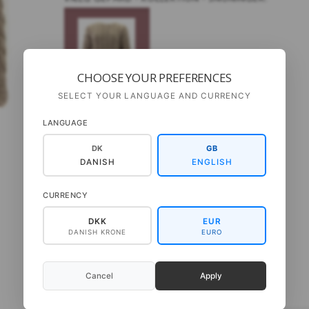
CHOOSE YOUR PREFERENCES
Sweater m.
SELECT YOUR LANGUAGE AND CURRENCY
retstrik og
snoninger
LANGUAGE
Gep.Da-14-12
VÆLG
SPROG - OPSKRIFTER:
DK
GB
Dansk
Svensk
DANISH
ENGLISH
CURRENCY
DKK
EUR
DANISH KRONE
EURO
Cancel
Apply
BESKRIVELSE